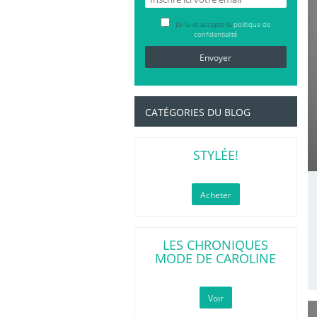
J’ai lu et accepte la
politique de
confidentialité
CATÉGORIES DU BLOG
STYLÉE!
Acheter
LES CHRONIQUES
MODE DE CAROLINE
Voir