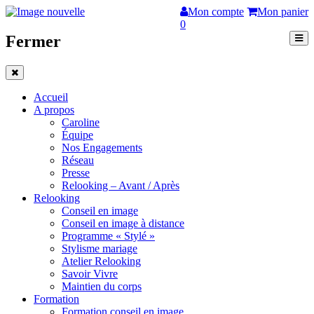
Mon compte
Mon panier
0
Fermer
Accueil
A propos
Caroline
Équipe
Nos Engagements
Réseau
Presse
Relooking – Avant / Après
Relooking
Conseil en image
Conseil en image à distance
Programme « Stylé »
Stylisme mariage
Atelier Relooking
Savoir Vivre
Maintien du corps
Formation
Formation conseil en image