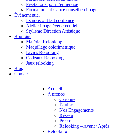
Prestations pour l’entreprise
Formation à distance conseil en image
Événementiel
Ils nous ont fait confiance
Atelier image évènementiel
Stylisme Direction Artistique
Boutique
Matériel Relooking
Maquillage colorimétrique
Livres Relooking
Cadeaux Relooking
Jeux relooking
Blog
Contact
Accueil
A propos
Caroline
Équipe
Nos Engagements
Réseau
Presse
Relooking – Avant / Après
Relooking