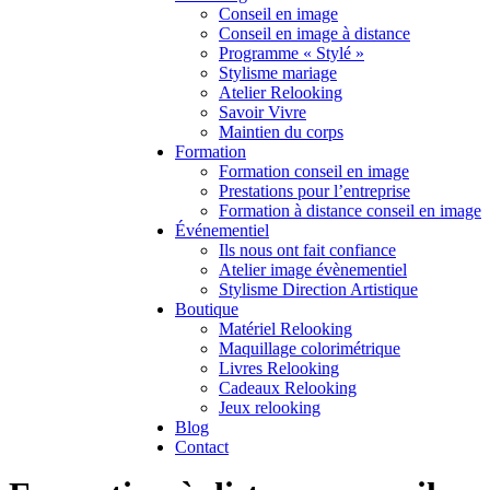
Conseil en image
Conseil en image à distance
Programme « Stylé »
Stylisme mariage
Atelier Relooking
Savoir Vivre
Maintien du corps
Formation
Formation conseil en image
Prestations pour l’entreprise
Formation à distance conseil en image
Événementiel
Ils nous ont fait confiance
Atelier image évènementiel
Stylisme Direction Artistique
Boutique
Matériel Relooking
Maquillage colorimétrique
Livres Relooking
Cadeaux Relooking
Jeux relooking
Blog
Contact