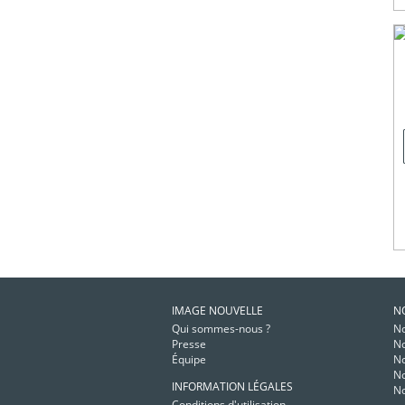
IMAGE NOUVELLE
N
Qui sommes-nous ?
No
Presse
No
Équipe
No
No
INFORMATION LÉGALES
No
Conditions d'utilisation