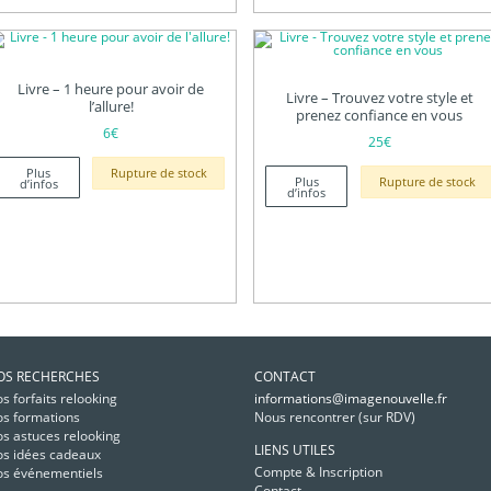
Livre – 1 heure pour avoir de
Livre – Trouvez votre style et
l’allure!
prenez confiance en vous
6
€
25
€
Plus
Rupture de stock
Plus
Rupture de stock
d’infos
d’infos
OS RECHERCHES
CONTACT
s forfaits relooking
informations@imagenouvelle.fr
s formations
Nous rencontrer (sur RDV)
s astuces relooking
LIENS UTILES
s idées cadeaux
Compte & Inscription
s événementiels
Contact