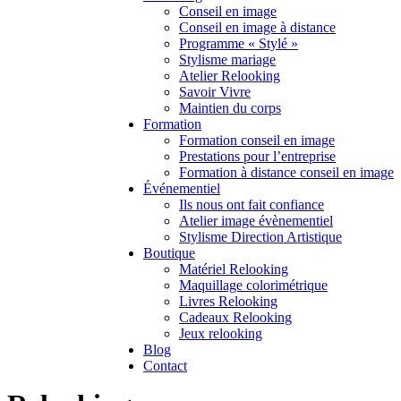
Conseil en image
Conseil en image à distance
Programme « Stylé »
Stylisme mariage
Atelier Relooking
Savoir Vivre
Maintien du corps
Formation
Formation conseil en image
Prestations pour l’entreprise
Formation à distance conseil en image
Événementiel
Ils nous ont fait confiance
Atelier image évènementiel
Stylisme Direction Artistique
Boutique
Matériel Relooking
Maquillage colorimétrique
Livres Relooking
Cadeaux Relooking
Jeux relooking
Blog
Contact