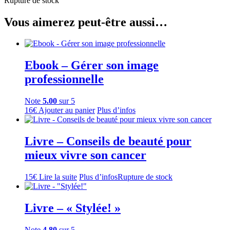
Rupture de stock
Vous aimerez peut-être aussi…
Ebook – Gérer son image
professionnelle
Note
5.00
sur 5
16
€
Ajouter au panier
Plus d’infos
Livre – Conseils de beauté pour
mieux vivre son cancer
15
€
Lire la suite
Plus d’infos
Rupture de stock
Livre – « Stylée! »
Note
4.80
sur 5