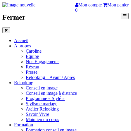
Mon compte
Mon panier
0
Fermer
Accueil
A propos
Caroline
Équipe
Nos Engagements
Réseau
Presse
Relooking – Avant / Après
Relooking
Conseil en image
Conseil en image à distance
Programme « Stylé »
Stylisme mariage
Atelier Relooking
Savoir Vivre
Maintien du corps
Formation
Formation conseil en image