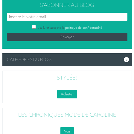
S’ABONNER
AU BLOG
J’ai lu et accepte la
politique de confidentialité
CATÉGORIES DU BLOG
STYLÉE!
Acheter
LES CHRONIQUES MODE DE CAROLINE
Voir