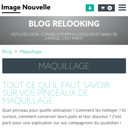
0
BLOG RELOOKING
ASTUCES LOOK, CONSEILS MORPHOLOGIQUES ET ANALYSE
D'IMAGE, C'EST PARTI!
Blog
Maquillage
MAQUILLAGE
TOUT CE QU’IL FAUT SAVOIR
SUR VOS PINCEAUX DE
MAQUILLAGE
Quel pinceau pour quelle utilisation ? Comment les nettoyer ? Et
surtout, comment conserver leurs poils et leur douceur ? C’est
parti pour une explication sur vos compagnons du quotidien !