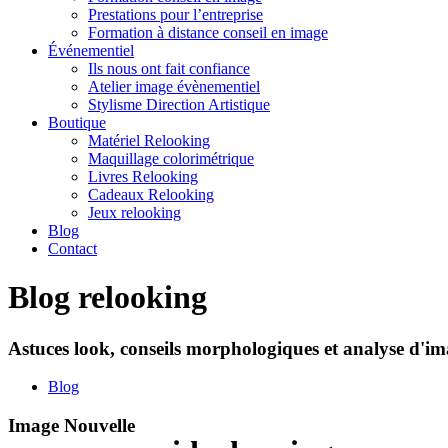
Prestations pour l’entreprise
Formation à distance conseil en image
Événementiel
Ils nous ont fait confiance
Atelier image évènementiel
Stylisme Direction Artistique
Boutique
Matériel Relooking
Maquillage colorimétrique
Livres Relooking
Cadeaux Relooking
Jeux relooking
Blog
Contact
Blog relooking
Astuces look, conseils morphologiques et analyse d'ima
Blog
Image Nouvelle