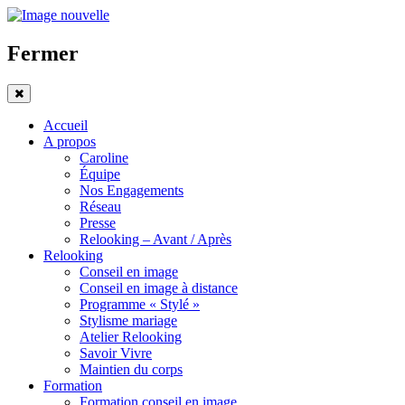
Fermer
Accueil
A propos
Caroline
Équipe
Nos Engagements
Réseau
Presse
Relooking – Avant / Après
Relooking
Conseil en image
Conseil en image à distance
Programme « Stylé »
Stylisme mariage
Atelier Relooking
Savoir Vivre
Maintien du corps
Formation
Formation conseil en image