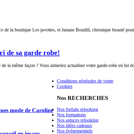
ce de la boutique Les javottes, et Janane Boudili, chronique beauté po
tri de sa garde robe!
e de la même façon ? Vous aimeriez actualiser votre garde-robe en lui d
Conditions générales de vente
Cookies
Nos RECHERCHES
Nos forfaits relooking
ques mode de Caroline
Nos formations
Nos astuces relooking
Nos idées cadeaux
Nos événementiels
 conseil en image