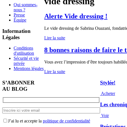
vide dressing
Qui sommes-
nous ?
Presse
Alerte Vide dressing !
Équipe
Le vide dressing de Sabrina Ouazani, fondatri
Information
Légales
Lire la suite
Conditions
8 bonnes raisons de faire le 
d'utilisation
Sécurité et vie
Vous avez l’impression d’être toujours habillé
privée
Mentions légales
Lire la suite
S’ABONNER
Stylée!
AU BLOG
Acheter
Les chroni
Voir
J’ai lu et accepte la
politique de confidentialité
Préstations