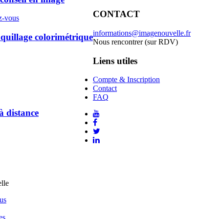
CONTACT
z-vous
informations@imagenouvelle.fr
illage colorimétrique
Nous rencontrer (sur RDV)
Liens utiles
Compte & Inscription
Contact
FAQ
à distance
us
es