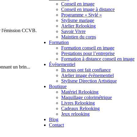
Conseil en image
Conseil en image à distance
Programme « Stylé »
Stylisme mariage
Atelier Relooking
ur l'émission CCVB.
Savoir Vivre
Maintien du corps
Formation
Formation conseil en image
Prestations pour l’entreprise
Formation à distance conseil en image
Événementiel
onnant un brin
...
Ils nous ont fait confiance
Atelier image évènementiel
Stylisme Direction Artistique
Boutique
Matériel Relooking
Maquillage colorimétrique
Livres Relooking
Cadeaux Relooking
Jeux relooking
Blog
Contact