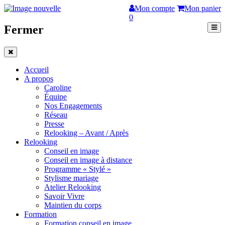
Mon compte
Mon panier
0
Fermer
Accueil
A propos
Caroline
Équipe
Nos Engagements
Réseau
Presse
Relooking – Avant / Après
Relooking
Conseil en image
Conseil en image à distance
Programme « Stylé »
Stylisme mariage
Atelier Relooking
Savoir Vivre
Maintien du corps
Formation
Formation conseil en image