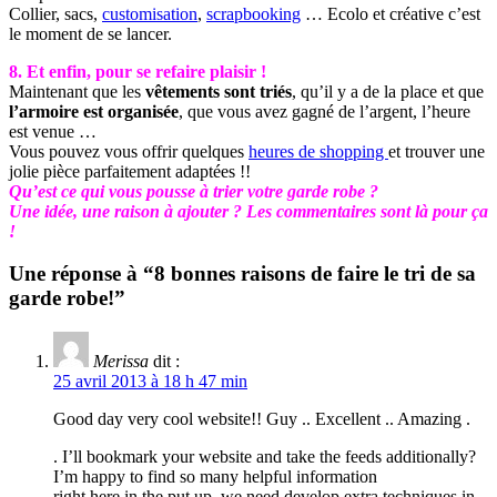
Collier, sacs,
customisation
,
scrapbooking
… Ecolo et créative c’est
le moment de se lancer.
8. Et enfin, pour se refaire plaisir !
Maintenant que les
vêtements sont triés
, qu’il y a de la place et que
l’armoire est organisée
, que vous avez gagné de l’argent, l’heure
est venue …
Vous pouvez vous offrir quelques
heures de shopping
et trouver une
jolie pièce parfaitement adaptées !!
Qu’est ce qui vous pousse à trier votre garde robe ?
Une idée, une raison à ajouter ? Les commentaires sont là pour ça
!
Une réponse à “8 bonnes raisons de faire le tri de sa
garde robe!”
Merissa
dit :
25 avril 2013 à 18 h 47 min
Good day very cool website!! Guy .. Excellent .. Amazing .
. I’ll bookmark your website and take the feeds additionally?
I’m happy to find so many helpful information
right here in the put up, we need develop extra techniques in