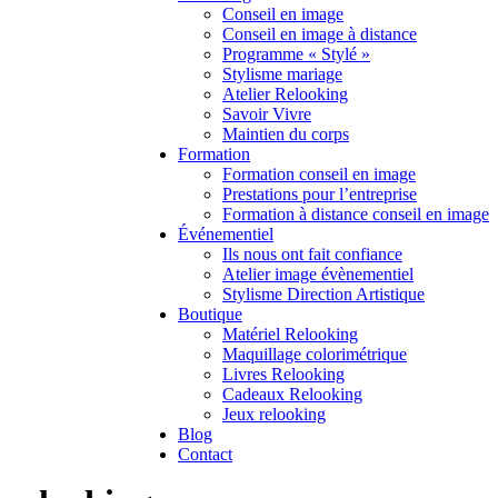
Conseil en image
Conseil en image à distance
Programme « Stylé »
Stylisme mariage
Atelier Relooking
Savoir Vivre
Maintien du corps
Formation
Formation conseil en image
Prestations pour l’entreprise
Formation à distance conseil en image
Événementiel
Ils nous ont fait confiance
Atelier image évènementiel
Stylisme Direction Artistique
Boutique
Matériel Relooking
Maquillage colorimétrique
Livres Relooking
Cadeaux Relooking
Jeux relooking
Blog
Contact