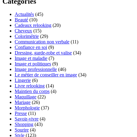
Catégories
Actualités
(45)
Beauté
(10)
Cadeaux relooking
(20)
Cheveux
(15)
Colorimétrie
(29)
Communication non verbale
(11)
Confiance en soi
(9)
Dressing, garde-robe et valise
(34)
Image et maladie
(7)
Image et politiques
(9)
Image professionnelle
(46)
Le métier de conseiller en image
(34)
Lingerie
(6)
Livre relooking
(14)
Maintien du corps
(4)
Maquillage
(22)
Mariage
(26)
Morphologie
(37)
Presse
(11)
Savoir-vivre
(4)
Shopping
(43)
Sourire
(4)
Style
(123)