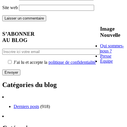
Site web
Image
S’ABONNER
Nouvelle
AU BLOG
Qui sommes-
nous ?
Presse
Équipe
J’ai lu et accepte la
politique de confidentialité
Catégories du blog
Derniers posts
(918)