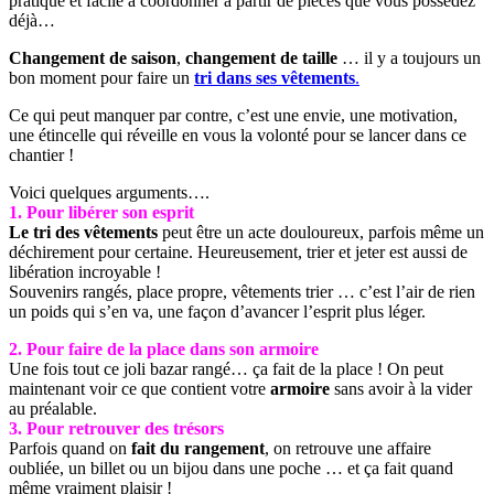
pratique et facile à coordonner à partir de pièces que vous possédez
déjà…
Changement de saison
,
changement de taille
… il y a toujours un
bon moment pour faire un
tri dans ses vêtements
.
Ce qui peut manquer par contre, c’est une envie, une motivation,
une étincelle qui réveille en vous la volonté pour se lancer dans ce
chantier !
Voici quelques arguments….
1. Pour libérer son esprit
Le tri des vêtements
peut être un acte douloureux, parfois même un
déchirement pour certaine. Heureusement, trier et jeter est aussi de
libération incroyable !
Souvenirs rangés, place propre, vêtements trier … c’est l’air de rien
un poids qui s’en va, une façon d’avancer l’esprit plus léger.
2. Pour faire de la place dans son armoire
Une fois tout ce joli bazar rangé… ça fait de la place ! On peut
maintenant voir ce que contient votre
armoire
sans avoir à la vider
au préalable.
3. Pour retrouver des trésors
Parfois quand on
fait du rangement
, on retrouve une affaire
oubliée, un billet ou un bijou dans une poche … et ça fait quand
même vraiment plaisir !