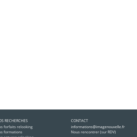
OS RECHERCHES
CONTACT
s forfaits relooking
informations@imagenouvelle.fr
s formations
Nous rencontrer (sur RDV)