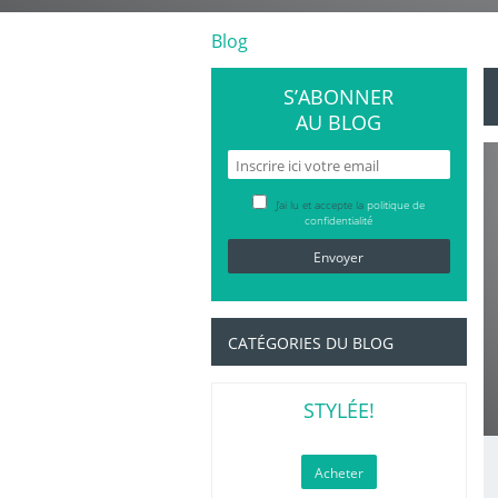
Blog
S’ABONNER
AU BLOG
J’ai lu et accepte la
politique de
confidentialité
CATÉGORIES DU BLOG
STYLÉE!
Acheter