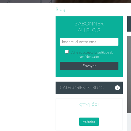
Blog
S’ABONNER
AU BLOG
J’ai lu et accepte la
politique de
confidentialité
CATÉGORIES DU BLOG
STYLÉE!
Acheter