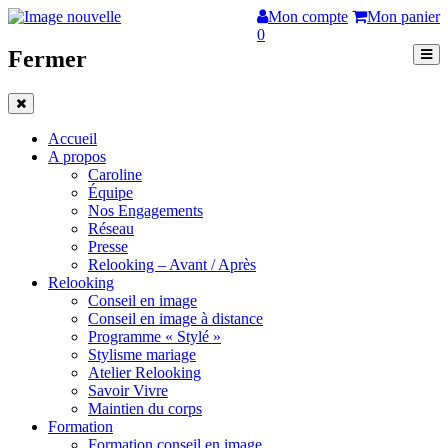
Mon compte
Mon panier
0
Fermer
Accueil
A propos
Caroline
Équipe
Nos Engagements
Réseau
Presse
Relooking – Avant / Après
Relooking
Conseil en image
Conseil en image à distance
Programme « Stylé »
Stylisme mariage
Atelier Relooking
Savoir Vivre
Maintien du corps
Formation
Formation conseil en image