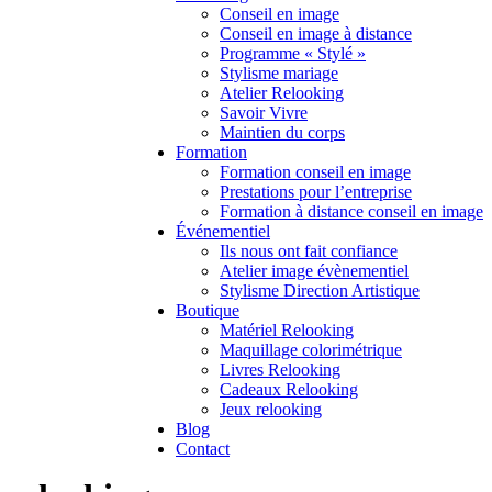
Conseil en image
Conseil en image à distance
Programme « Stylé »
Stylisme mariage
Atelier Relooking
Savoir Vivre
Maintien du corps
Formation
Formation conseil en image
Prestations pour l’entreprise
Formation à distance conseil en image
Événementiel
Ils nous ont fait confiance
Atelier image évènementiel
Stylisme Direction Artistique
Boutique
Matériel Relooking
Maquillage colorimétrique
Livres Relooking
Cadeaux Relooking
Jeux relooking
Blog
Contact