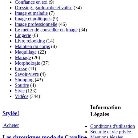
Confiance en soi
(9)
Dressing, garde-robe et valise
(34)
Image et maladie
(7)
Image et politiques
(9)
Image professionnelle
(46)
Le métier de conseiller en image
(34)
Lingerie
(6)
Livre relooking
(14)
Maintien du corps
(4)
Maquillage
(22)
Mariage
(26)
Morphologie
(37)
Presse
(11)
Savoir-vivre
(4)
Shopping
(43)
Sourire
(4)
Style
(123)
Vidéos
(344)
Information
Stylée!
Légales
Acheter
Conditions d'utilisation
Sécurité et vie privée
Les chroniques mode de Caroline
Mentions légales