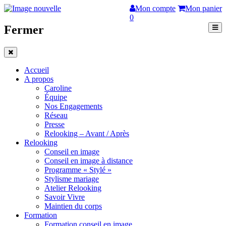
Mon compte
Mon panier
0
Fermer
Accueil
A propos
Caroline
Équipe
Nos Engagements
Réseau
Presse
Relooking – Avant / Après
Relooking
Conseil en image
Conseil en image à distance
Programme « Stylé »
Stylisme mariage
Atelier Relooking
Savoir Vivre
Maintien du corps
Formation
Formation conseil en image