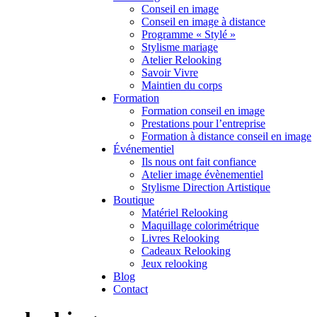
Conseil en image
Conseil en image à distance
Programme « Stylé »
Stylisme mariage
Atelier Relooking
Savoir Vivre
Maintien du corps
Formation
Formation conseil en image
Prestations pour l’entreprise
Formation à distance conseil en image
Événementiel
Ils nous ont fait confiance
Atelier image évènementiel
Stylisme Direction Artistique
Boutique
Matériel Relooking
Maquillage colorimétrique
Livres Relooking
Cadeaux Relooking
Jeux relooking
Blog
Contact