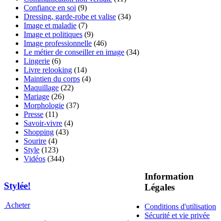
Confiance en soi
(9)
Dressing, garde-robe et valise
(34)
Image et maladie
(7)
Image et politiques
(9)
Image professionnelle
(46)
Le métier de conseiller en image
(34)
Lingerie
(6)
Livre relooking
(14)
Maintien du corps
(4)
Maquillage
(22)
Mariage
(26)
Morphologie
(37)
Presse
(11)
Savoir-vivre
(4)
Shopping
(43)
Sourire
(4)
Style
(123)
Vidéos
(344)
Information
Stylée!
Légales
Acheter
Conditions d'utilisation
Sécurité et vie privée