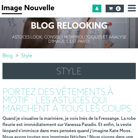
0
BLOG RELOOKING
ASTUCES LOOK, CONSEILS MORPHOLOGIQUES ET ANALYSE
D'IMAGE, C'EST PARTI!
Blog
Style
STYLE
PORTEZ DES VÊTEMENTS À
MOTIF : LES ASTUCES QUI
MARCHENT À TOUS LES COUPS
Quand je visualise la marinière, je vois Inès de la Fressange. La robe
fleurie est immédiatement sur Vanessa Paradis. Et enfin, la veste
léopard s’immisce dans mes pensées quand j’imagine Kate Moss.
Nous avons toutes nos imprimés fétiches
! Nous vivons dans une