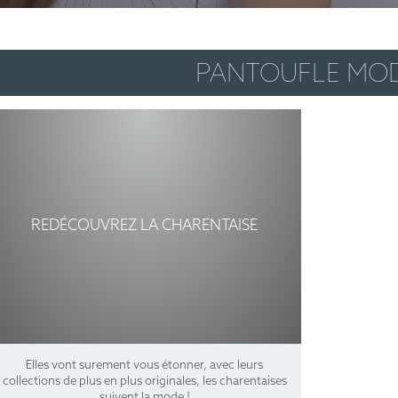
PANTOUFLE MO
REDÉCOUVREZ LA CHARENTAISE
Elles vont surement vous étonner, avec leurs
collections de plus en plus originales, les charentaises
suivent la mode !