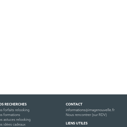
OS RECHERCHES
CONTACT
s forfaits relooking
informations@imagenouvelle.fr
s formations
Nous rencontrer (sur RDV)
s astuces relooking
LIENS UTILES
s idées cadeaux