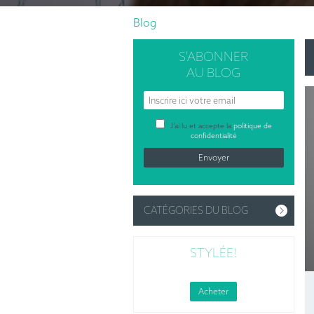
Blog
S’ABONNER
AU BLOG
J’ai lu et accepte la
politique de
confidentialité
CATÉGORIES DU BLOG
STYLÉE!
Acheter