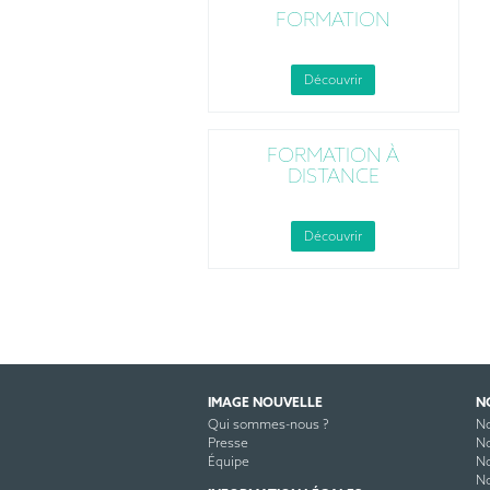
FORMATION
Découvrir
FORMATION À
DISTANCE
Découvrir
IMAGE NOUVELLE
N
Qui sommes-nous ?
No
Presse
No
Équipe
No
No