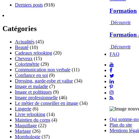
Derniers posts
(918)
Formation
Découvrir
Catégories
Formation 
Actualités
(45)
Découvrir
Beauté
(10)
Cadeaux relooking
(20)
FAQ
Cheveux
(15)
Colorimétrie
(29)
Communication non verbale
(11)
Confiance en soi
(9)
Dressing, garde-robe et valise
(34)
Image et maladie
(7)
Image et politiques
(9)
Image professionnelle
(46)
Le métier de conseiller en image
(34)
Lingerie
(6)
Livre relooking
(14)
Qui somme-no
Maintien du corps
(4)
Plan du site
Maquillage
(22)
Mentions légal
Mariage
(26)
Morphologie
(37)