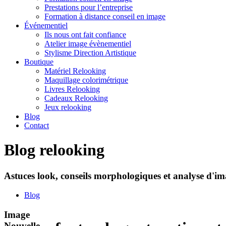
Prestations pour l’entreprise
Formation à distance conseil en image
Événementiel
Ils nous ont fait confiance
Atelier image évènementiel
Stylisme Direction Artistique
Boutique
Matériel Relooking
Maquillage colorimétrique
Livres Relooking
Cadeaux Relooking
Jeux relooking
Blog
Contact
Blog relooking
Astuces look, conseils morphologiques et analyse d'ima
Blog
Image
Nouvelle