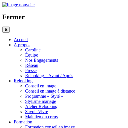
Fermer
Accueil
A propos
Caroline
Équipe
Nos Engagements
Réseau
Presse
Relooking – Avant / Après
Relooking
Conseil en image
Conseil en image à distance
Programme « Stylé »
Stylisme mariage
Atelier Relooking
Savoir Vivre
Maintien du corps
Formation
Formation conseil en image