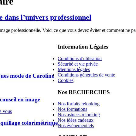
aire
e dans l’univers professionnel
 image professionnelle. Voici ce que vous devez éviter et comment ne pa
Information Légales
Conditions d'utilisation
Sécurité et vie privée
Mentions légales
Conditions générales de vente
ques mode de Caroline
Cookies
Nos RECHERCHES
 conseil en image
Nos forfaits relooking
Nos formations
z-vous
Nos astuces relooking
Nos idées cadeaux
illage colorimétrique
Nos événementiels