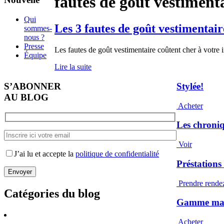
fautes de gout vestiment
Qui
Les 3 fautes de goût vestimentair
sommes-
nous ?
Presse
Les fautes de goût vestimentaire coûtent cher à votre
Équipe
Lire la suite
S’ABONNER
Stylée!
AU BLOG
Acheter
Les chroni
Voir
J’ai lu et accepte la
politique de confidentialité
Préstations
Prendre rende
Catégories du blog
Gamme maqu
Acheter