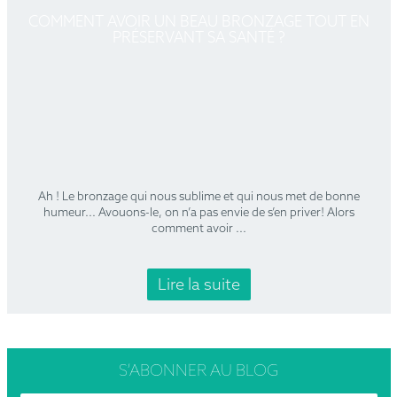
COMMENT AVOIR UN BEAU BRONZAGE TOUT EN
PRÉSERVANT SA SANTÉ ?
Ah ! Le bronzage qui nous sublime et qui nous met de bonne
humeur... Avouons-le, on n’a pas envie de s’en priver! Alors
comment avoir
...
Lire la suite
S’ABONNER
AU BLOG