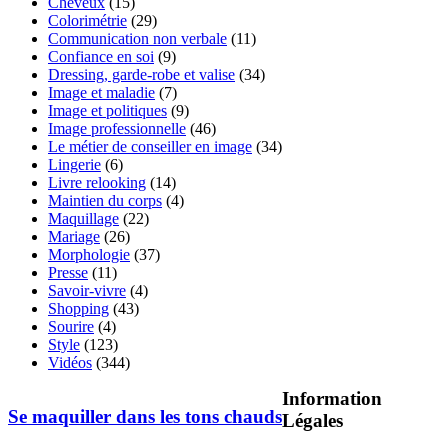
Cheveux
(15)
Colorimétrie
(29)
Communication non verbale
(11)
Confiance en soi
(9)
Dressing, garde-robe et valise
(34)
Image et maladie
(7)
Image et politiques
(9)
Image professionnelle
(46)
Le métier de conseiller en image
(34)
Lingerie
(6)
Livre relooking
(14)
Maintien du corps
(4)
Maquillage
(22)
Mariage
(26)
Morphologie
(37)
Presse
(11)
Savoir-vivre
(4)
Shopping
(43)
Sourire
(4)
Style
(123)
Vidéos
(344)
Information
Se maquiller dans les tons chauds
Légales