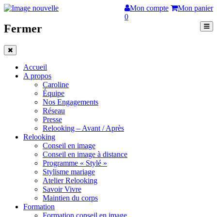
Mon compte
Mon panier
0
Fermer
Accueil
A propos
Caroline
Équipe
Nos Engagements
Réseau
Presse
Relooking – Avant / Après
Relooking
Conseil en image
Conseil en image à distance
Programme « Stylé »
Stylisme mariage
Atelier Relooking
Savoir Vivre
Maintien du corps
Formation
Formation conseil en image