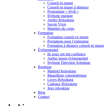
Conseil en image
Conseil en image à distance
Programme « Stylé »
Stylisme mariage
Atelier Relooking
Savoir Vivre
Maintien du corps
Formation
Formation conseil en image
Prestations pour l’entreprise
Formation à distance conseil en image
Événementiel
Ils nous ont fait confiance
Atelier image évènementiel
Stylisme Direction Artistique
Boutique
Matériel Relooking
Maquillage colorimétrique
Livres Relooking
Cadeaux Relooking
Jeux relooking
Blog
Contact