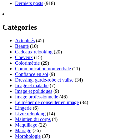
Derniers posts
(918)
Catégories
Actualités
(45)
Beauté
(10)
Cadeaux relooking
(20)
Cheveux
(15)
Colorimétrie
(29)
Communication non verbale
(11)
Confiance en soi
(9)
Dressing, garde-robe et valise
(34)
Image et maladie
(7)
Image et politiques
(9)
Image professionnelle
(46)
Le métier de conseiller en image
(34)
Lingerie
(6)
Livre relooking
(14)
Maintien du corps
(4)
Maquillage
(22)
Mariage
(26)
Morphologie
(37)