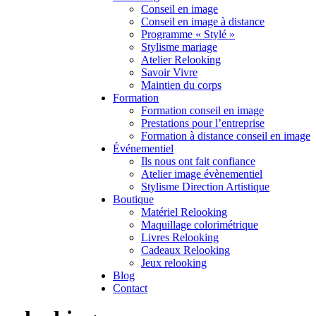
Conseil en image
Conseil en image à distance
Programme « Stylé »
Stylisme mariage
Atelier Relooking
Savoir Vivre
Maintien du corps
Formation
Formation conseil en image
Prestations pour l’entreprise
Formation à distance conseil en image
Événementiel
Ils nous ont fait confiance
Atelier image évènementiel
Stylisme Direction Artistique
Boutique
Matériel Relooking
Maquillage colorimétrique
Livres Relooking
Cadeaux Relooking
Jeux relooking
Blog
Contact