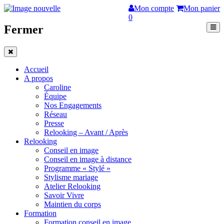
Mon compte
Mon panier
0
Fermer
Accueil
A propos
Caroline
Équipe
Nos Engagements
Réseau
Presse
Relooking – Avant / Après
Relooking
Conseil en image
Conseil en image à distance
Programme « Stylé »
Stylisme mariage
Atelier Relooking
Savoir Vivre
Maintien du corps
Formation
Formation conseil en image