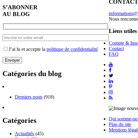
CONTAC
S’ABONNER
AU BLOG
informations@
Nous rencontr
Liens utiles
Compte & Insc
Contact
J’ai lu et accepte la
politique de confidentialité
FAQ
Catégories du blog
Derniers posts
(918)
Qui somme-no
Catégories
Plan du site
Mentions légal
Actualités
(45)