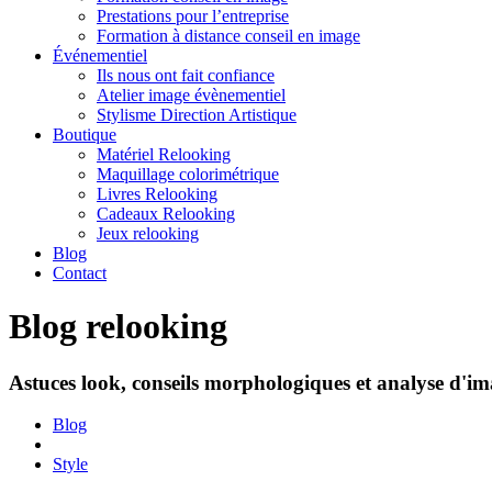
Prestations pour l’entreprise
Formation à distance conseil en image
Événementiel
Ils nous ont fait confiance
Atelier image évènementiel
Stylisme Direction Artistique
Boutique
Matériel Relooking
Maquillage colorimétrique
Livres Relooking
Cadeaux Relooking
Jeux relooking
Blog
Contact
Blog relooking
Astuces look, conseils morphologiques et analyse d'ima
Blog
Style