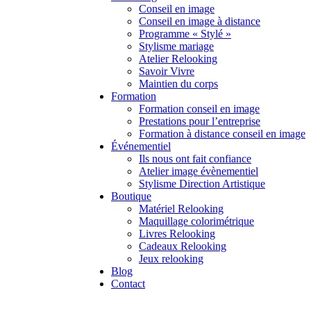
Conseil en image
Conseil en image à distance
Programme « Stylé »
Stylisme mariage
Atelier Relooking
Savoir Vivre
Maintien du corps
Formation
Formation conseil en image
Prestations pour l’entreprise
Formation à distance conseil en image
Événementiel
Ils nous ont fait confiance
Atelier image évènementiel
Stylisme Direction Artistique
Boutique
Matériel Relooking
Maquillage colorimétrique
Livres Relooking
Cadeaux Relooking
Jeux relooking
Blog
Contact