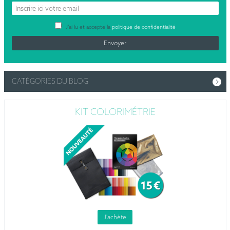
J’ai lu et accepte la
politique de confidentialité
CATÉGORIES DU BLOG
KIT COLORIMÉTRIE
J'achète