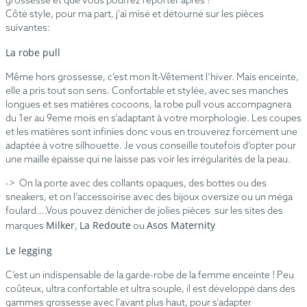
grossesse et que vous pourrez reporter après !
Côté style, pour ma part, j’ai misé et détourné sur les pièces
suivantes:
La robe pull
Même hors grossesse, c’est mon It-Vêtement l’hiver. Mais enceinte,
elle a pris tout son sens. Confortable et stylée, avec ses manches
longues et ses matières cocoons, la robe pull vous accompagnera
du 1er au 9eme mois en s’adaptant à votre morphologie. Les coupes
et les matières sont infinies donc vous en trouverez forcément une
adaptée à votre silhouette. Je vous conseille toutefois d’opter pour
une maille épaisse qui ne laisse pas voir les irrégularités de la peau.
-> On la porte avec des collants opaques, des bottes ou des
sneakers, et on l’accessoirise avec des bijoux oversize ou un méga
foulard….Vous pouvez dénicher de jolies pièces sur les sites des
Milker
La Redoute
Asos Maternity
marques
,
ou
Le legging
C’est un indispensable de la garde-robe de la femme enceinte ! Peu
coûteux, ultra confortable et ultra souple, il est développé dans des
gammes grossesse avec l’avant plus haut, pour s’adapter