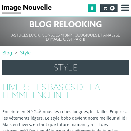
0
BLOG RELOOKING
ASTUCES LOOK, CONSEILS MORPHOLOGIQUES ET ANALYSE
D'IMAGE, C'EST PARTI!
Blog
Style
STYLE
HIVER : LES BASICS DE LA
FEMME ENCEINTE
Enceinte en été ?…À nous les robes longues, les tailles Empires,
les vêtements légers. Le style bobo devient notre meilleur allié !
Mais en hivers, en tant que future maman, y a-t-il des
astuces look? Peut-on détourner des vêtements de tous les