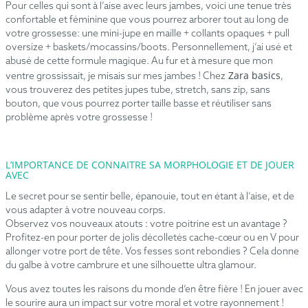
Pour celles qui sont à l’aise avec leurs jambes, voici une tenue très
confortable et féminine que vous pourrez arborer tout au long de
votre grossesse: une mini-jupe en maille + collants opaques + pull
oversize + baskets/mocassins/boots. Personnellement, j’ai usé et
abusé de cette formule magique. Au fur et à mesure que mon
Zara basics
ventre grossissait, je misais sur mes jambes ! Chez
,
vous trouverez des petites jupes tube, stretch, sans zip, sans
bouton, que vous pourrez porter taille basse et réutiliser sans
problème après votre grossesse !
L’IMPORTANCE DE CONNAITRE SA MORPHOLOGIE ET DE JOUER
AVEC
Le secret pour se sentir belle, épanouie, tout en étant à l’aise, et de
vous adapter à votre nouveau corps.
Observez vos nouveaux atouts : votre poitrine est un avantage ?
Profitez-en pour porter de jolis décolletés cache-cœur ou en V pour
allonger votre port de tête. Vos fesses sont rebondies ? Cela donne
du galbe à votre cambrure et une silhouette ultra glamour.
Vous avez toutes les raisons du monde d’en être fière ! En jouer avec
le sourire aura un impact sur votre moral et votre rayonnement !