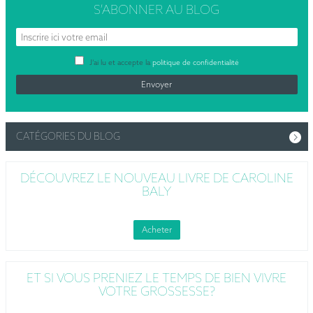
S’ABONNER
AU BLOG
J’ai lu et accepte la
politique de confidentialité
CATÉGORIES DU BLOG
DÉCOUVREZ LE NOUVEAU LIVRE DE CAROLINE
BALY
Acheter
ET SI VOUS PRENIEZ LE TEMPS DE BIEN VIVRE
VOTRE GROSSESSE?