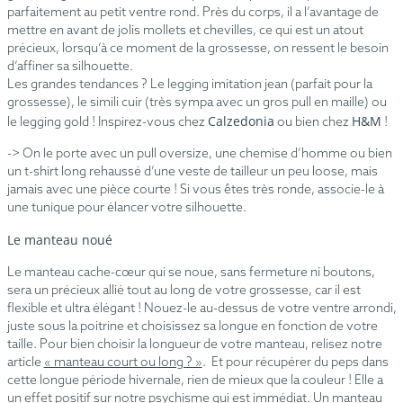
parfaitement au petit ventre rond. Près du corps, il a l’avantage de
mettre en avant de jolis mollets et chevilles, ce qui est un atout
précieux, lorsqu’à ce moment de la grossesse, on ressent le besoin
d’affiner sa silhouette.
Les grandes tendances ? Le legging imitation jean (parfait pour la
grossesse), le simili cuir (très sympa avec un gros pull en maille) ou
Calzedonia
H&M
le legging gold ! Inspirez-vous chez
ou bien chez
!
-> On le porte avec un pull oversize, une chemise d’homme ou bien
un t-shirt long rehaussé d’une veste de tailleur un peu loose, mais
jamais avec une pièce courte ! Si vous êtes très ronde, associe-le à
une tunique pour élancer votre silhouette.
Le manteau noué
Le manteau cache-cœur qui se noue, sans fermeture ni boutons,
sera un précieux allié tout au long de votre grossesse, car il est
flexible et ultra élégant ! Nouez-le au-dessus de votre ventre arrondi,
juste sous la poitrine et choisissez sa longue en fonction de votre
taille. Pour bien choisir la longueur de votre manteau, relisez notre
article
« manteau court ou long ? »
. Et pour récupérer du peps dans
cette longue période hivernale, rien de mieux que la couleur ! Elle a
un effet positif sur notre psychisme qui est immédiat
. Un manteau