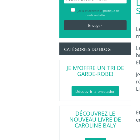
J’ai lu et accepte la
politique de
confidentialité
L
m
L
CATÉGORIES DU BLOG
b
E
JE M'OFFRE UN TRI DE
GARDE-ROBE!
J
r
L
Découvrir la prestation
E
DÉCOUVREZ LE
NOUVEAU LIVRE DE
e
CAROLINE BALY