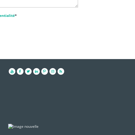
entialité
*