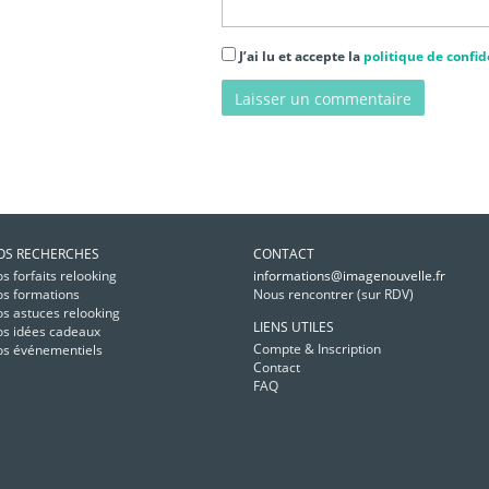
J’ai lu et accepte la
politique de confid
OS RECHERCHES
CONTACT
s forfaits relooking
informations@imagenouvelle.fr
s formations
Nous rencontrer (sur RDV)
s astuces relooking
LIENS UTILES
s idées cadeaux
Compte & Inscription
s événementiels
Contact
FAQ