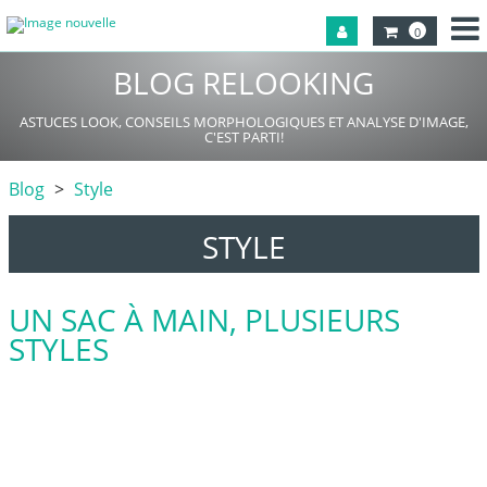
0
BLOG RELOOKING
ASTUCES LOOK, CONSEILS MORPHOLOGIQUES ET ANALYSE D'IMAGE,
C'EST PARTI!
Blog
Style
STYLE
UN SAC À MAIN, PLUSIEURS
STYLES