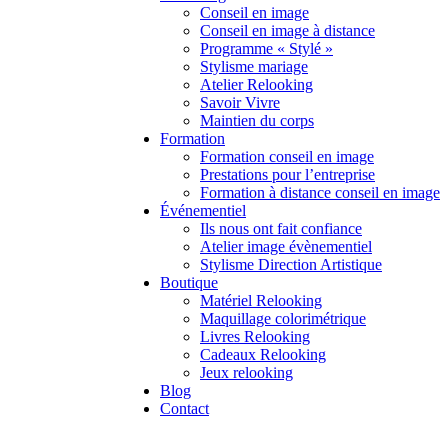
Conseil en image
Conseil en image à distance
Programme « Stylé »
Stylisme mariage
Atelier Relooking
Savoir Vivre
Maintien du corps
Formation
Formation conseil en image
Prestations pour l’entreprise
Formation à distance conseil en image
Événementiel
Ils nous ont fait confiance
Atelier image évènementiel
Stylisme Direction Artistique
Boutique
Matériel Relooking
Maquillage colorimétrique
Livres Relooking
Cadeaux Relooking
Jeux relooking
Blog
Contact