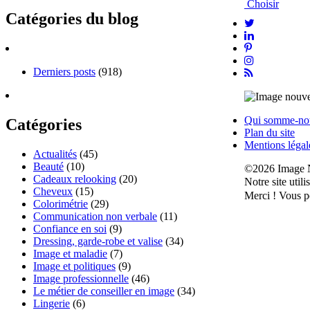
Choisir
Catégories du blog
Derniers posts
(918)
Qui somme-no
Catégories
Plan du site
Mentions légal
Actualités
(45)
Beauté
(10)
©2026 Image 
Cadeaux relooking
(20)
Notre site util
Cheveux
(15)
Merci !
Vous po
Colorimétrie
(29)
Communication non verbale
(11)
Confiance en soi
(9)
Dressing, garde-robe et valise
(34)
Image et maladie
(7)
Image et politiques
(9)
Image professionnelle
(46)
Le métier de conseiller en image
(34)
Lingerie
(6)