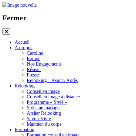
Fermer
Accueil
A propos
Caroline
Équipe
Nos Engagements
Réseau
Presse
Relooking – Avant / Après
Relooking
Conseil en image
Conseil en image à distance
Programme « Stylé »
Stylisme mariage
Atelier Relooking
Savoir Vivre
Maintien du corps
Formation
Formation conseil en image