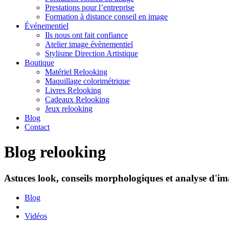
Prestations pour l’entreprise
Formation à distance conseil en image
Événementiel
Ils nous ont fait confiance
Atelier image évènementiel
Stylisme Direction Artistique
Boutique
Matériel Relooking
Maquillage colorimétrique
Livres Relooking
Cadeaux Relooking
Jeux relooking
Blog
Contact
Blog relooking
Astuces look, conseils morphologiques et analyse d'ima
Blog
Vidéos