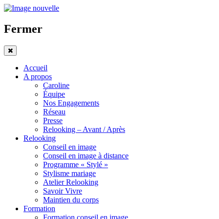
Fermer
Accueil
A propos
Caroline
Équipe
Nos Engagements
Réseau
Presse
Relooking – Avant / Après
Relooking
Conseil en image
Conseil en image à distance
Programme « Stylé »
Stylisme mariage
Atelier Relooking
Savoir Vivre
Maintien du corps
Formation
Formation conseil en image