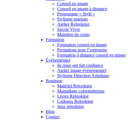
Conseil en image
Conseil en image à distance
Programme « Stylé »
Stylisme mariage
Atelier Relooking
Savoir Vivre
Maintien du corps
Formation
Formation conseil en image
Prestations pour l’entreprise
Formation à distance conseil en image
Événementiel
Ils nous ont fait confiance
Atelier image évènementiel
Stylisme Direction Artistique
Boutique
Matériel Relooking
Maquillage colorimétrique
Livres Relooking
Cadeaux Relooking
Jeux relooking
Blog
Contact