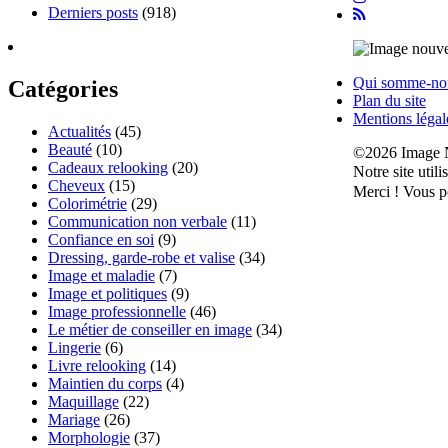
Derniers posts
(918)
Qui somme-no
Catégories
Plan du site
Mentions légal
Actualités
(45)
Beauté
(10)
©2026 Image 
Cadeaux relooking
(20)
Notre site util
Cheveux
(15)
Merci !
Vous po
Colorimétrie
(29)
Communication non verbale
(11)
Confiance en soi
(9)
Dressing, garde-robe et valise
(34)
Image et maladie
(7)
Image et politiques
(9)
Image professionnelle
(46)
Le métier de conseiller en image
(34)
Lingerie
(6)
Livre relooking
(14)
Maintien du corps
(4)
Maquillage
(22)
Mariage
(26)
Morphologie
(37)