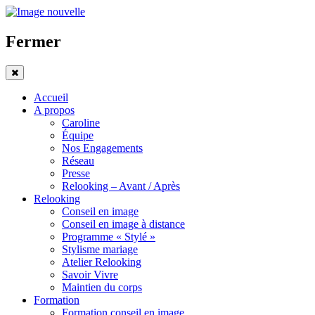
Fermer
Accueil
A propos
Caroline
Équipe
Nos Engagements
Réseau
Presse
Relooking – Avant / Après
Relooking
Conseil en image
Conseil en image à distance
Programme « Stylé »
Stylisme mariage
Atelier Relooking
Savoir Vivre
Maintien du corps
Formation
Formation conseil en image