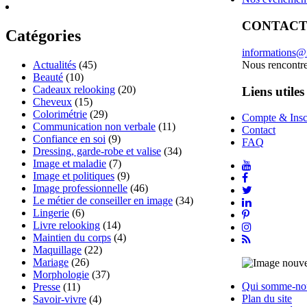
CONTAC
Catégories
informations@
Nous rencontr
Actualités
(45)
Beauté
(10)
Cadeaux relooking
(20)
Liens utiles
Cheveux
(15)
Colorimétrie
(29)
Compte & Insc
Communication non verbale
(11)
Contact
Confiance en soi
(9)
FAQ
Dressing, garde-robe et valise
(34)
Image et maladie
(7)
Image et politiques
(9)
Image professionnelle
(46)
Le métier de conseiller en image
(34)
Lingerie
(6)
Livre relooking
(14)
Maintien du corps
(4)
Maquillage
(22)
Mariage
(26)
Morphologie
(37)
Qui somme-no
Presse
(11)
Plan du site
Savoir-vivre
(4)