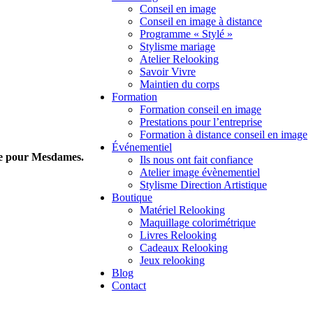
Conseil en image
Conseil en image à distance
Programme « Stylé »
Stylisme mariage
Atelier Relooking
Savoir Vivre
Maintien du corps
Formation
Formation conseil en image
Prestations pour l’entreprise
Formation à distance conseil en image
Événementiel
age pour Mesdames.
Ils nous ont fait confiance
Atelier image évènementiel
Stylisme Direction Artistique
Boutique
Matériel Relooking
Maquillage colorimétrique
Livres Relooking
Cadeaux Relooking
Jeux relooking
Blog
Contact