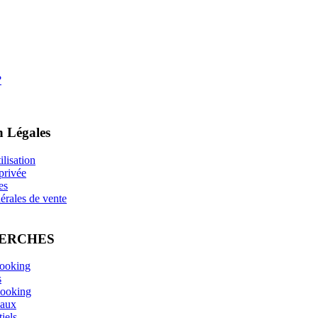
?
n Légales
ilisation
 privée
es
érales de vente
HERCHES
looking
s
looking
eaux
iels