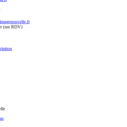
T
imagenouvelle.fr
er (sur RDV)
ription
us