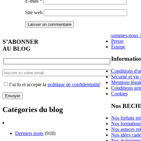
E-mail
*
Site web
sommes-nous 
Presse
S’ABONNER
Équipe
AU BLOG
Informatio
Conditions d'ut
Sécurité et vie
Mentions légal
J’ai lu et accepte la
politique de confidentialité
Conditions gén
Cookies
Nos REC
Catégories du blog
Nos forfaits re
Nos formation
Nos astuces re
Derniers posts
(918)
Nos idées cad
Nos événement