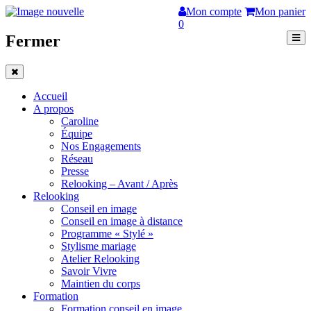
Mon compte
Mon panier
0
Fermer
Accueil
A propos
Caroline
Équipe
Nos Engagements
Réseau
Presse
Relooking – Avant / Après
Relooking
Conseil en image
Conseil en image à distance
Programme « Stylé »
Stylisme mariage
Atelier Relooking
Savoir Vivre
Maintien du corps
Formation
Formation conseil en image