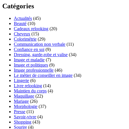
Catégories
Actualités
(45)
Beauté
(10)
Cadeaux relooking
(20)
Cheveux
(15)
Colorimétrie
(29)
Communication non verbale
(11)
Confiance en soi
(9)
Dressing, garde-robe et valise
(34)
Image et maladie
(7)
Image et politiques
(9)
Image professionnelle
(46)
Le métier de conseiller en image
(34)
Lingerie
(6)
Livre relooking
(14)
Maintien du corps
(4)
Maquillage
(22)
Mariage
(26)
Morphologie
(37)
Presse
(11)
Savoir-vivre
(4)
Shopping
(43)
Sourire
(4)