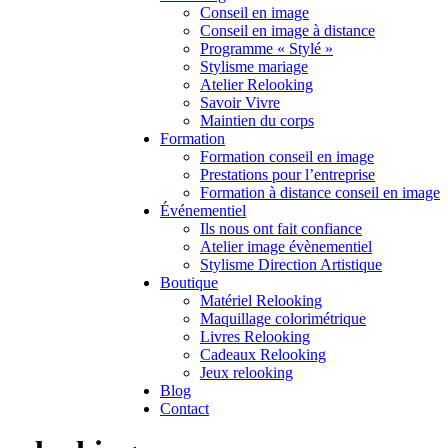
Conseil en image
Conseil en image à distance
Programme « Stylé »
Stylisme mariage
Atelier Relooking
Savoir Vivre
Maintien du corps
Formation
Formation conseil en image
Prestations pour l’entreprise
Formation à distance conseil en image
Événementiel
Ils nous ont fait confiance
Atelier image évènementiel
Stylisme Direction Artistique
Boutique
Matériel Relooking
Maquillage colorimétrique
Livres Relooking
Cadeaux Relooking
Jeux relooking
Blog
Contact