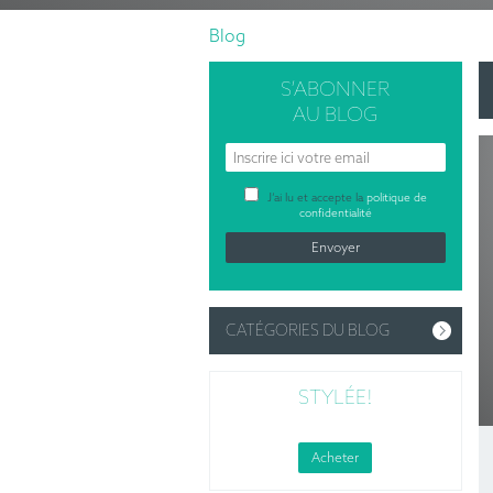
Blog
S’ABONNER
AU BLOG
J’ai lu et accepte la
politique de
confidentialité
CATÉGORIES DU BLOG
STYLÉE!
Acheter