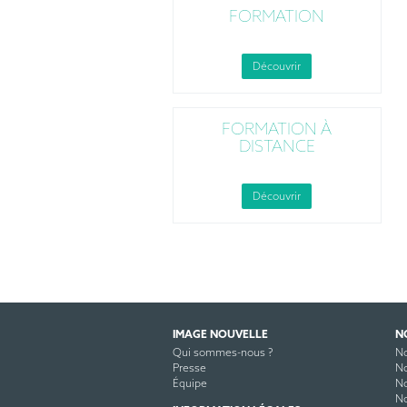
FORMATION
Découvrir
FORMATION À
DISTANCE
Découvrir
IMAGE NOUVELLE
N
Qui sommes-nous ?
No
Presse
No
Équipe
No
No