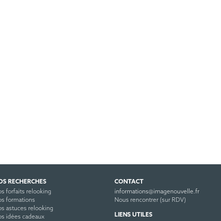
OS RECHERCHES
CONTACT
s forfaits relooking
informations@imagenouvelle.fr
s formations
Nous rencontrer (sur RDV)
s astuces relooking
LIENS UTILES
s idées cadeaux