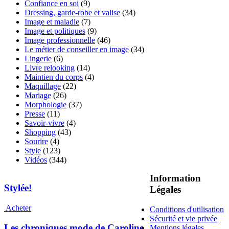
Confiance en soi
(9)
Dressing, garde-robe et valise
(34)
Image et maladie
(7)
Image et politiques
(9)
Image professionnelle
(46)
Le métier de conseiller en image
(34)
Lingerie
(6)
Livre relooking
(14)
Maintien du corps
(4)
Maquillage
(22)
Mariage
(26)
Morphologie
(37)
Presse
(11)
Savoir-vivre
(4)
Shopping
(43)
Sourire
(4)
Style
(123)
Vidéos
(344)
Information
Stylée!
Légales
Acheter
Conditions d'utilisation
Sécurité et vie privée
Les chroniques mode de Caroline
Mentions légales