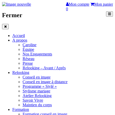
Mon compte
Mon panier
0
Fermer
Accueil
A propos
Caroline
Équipe
Nos Engagements
Réseau
Presse
Relooking – Avant / Après
Relooking
Conseil en image
Conseil en image à distance
Programme « Stylé »
Stylisme mariage
Atelier Relooking
Savoir Vivre
Maintien du corps
Formation
Formation conseil en image