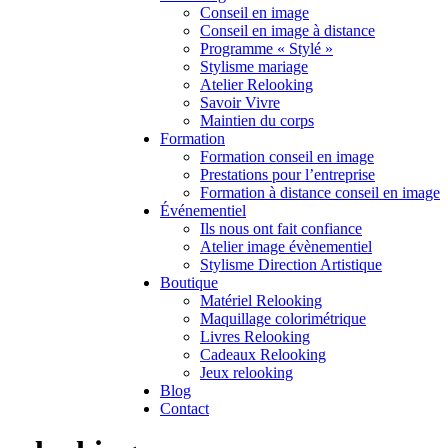
Conseil en image
Conseil en image à distance
Programme « Stylé »
Stylisme mariage
Atelier Relooking
Savoir Vivre
Maintien du corps
Formation
Formation conseil en image
Prestations pour l’entreprise
Formation à distance conseil en image
Événementiel
Ils nous ont fait confiance
Atelier image évènementiel
Stylisme Direction Artistique
Boutique
Matériel Relooking
Maquillage colorimétrique
Livres Relooking
Cadeaux Relooking
Jeux relooking
Blog
Contact