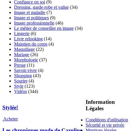
Confiance en soi
(9)
Dressing, garde-robe et valise
(34)
Image et maladie
(7)
Image et politiques
(9)
Image professionnelle
(46)
Le métier de conseiller en image
(34)
Lingerie
(6)
Livre relooking
(14)
Maintien du corps
(4)
Maquillage
(22)
Mariage
(26)
Morphologie
(37)
Presse
(11)
Savoir-vivre
(4)
Shopping
(43)
Sourire
(4)
Style
(123)
Vidéos
(344)
Information
Stylée!
Légales
Acheter
Conditions d'utilisation
Sécurité et vie privée
Les chroniques mode de Caroline
Mentions légales