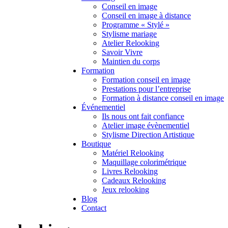
Conseil en image
Conseil en image à distance
Programme « Stylé »
Stylisme mariage
Atelier Relooking
Savoir Vivre
Maintien du corps
Formation
Formation conseil en image
Prestations pour l’entreprise
Formation à distance conseil en image
Événementiel
Ils nous ont fait confiance
Atelier image évènementiel
Stylisme Direction Artistique
Boutique
Matériel Relooking
Maquillage colorimétrique
Livres Relooking
Cadeaux Relooking
Jeux relooking
Blog
Contact