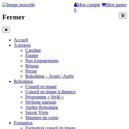
Mon compte
Mon panier
0
Fermer
Accueil
A propos
Caroline
Équipe
Nos Engagements
Réseau
Presse
Relooking – Avant / Après
Relooking
Conseil en image
Conseil en image à distance
Programme « Stylé »
Stylisme mariage
Atelier Relooking
Savoir Vivre
Maintien du corps
Formation
Formation conseil en image