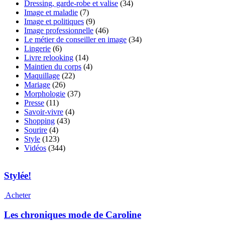
Dressing, garde-robe et valise
(34)
Image et maladie
(7)
Image et politiques
(9)
Image professionnelle
(46)
Le métier de conseiller en image
(34)
Lingerie
(6)
Livre relooking
(14)
Maintien du corps
(4)
Maquillage
(22)
Mariage
(26)
Morphologie
(37)
Presse
(11)
Savoir-vivre
(4)
Shopping
(43)
Sourire
(4)
Style
(123)
Vidéos
(344)
Stylée!
Acheter
Les chroniques mode de Caroline