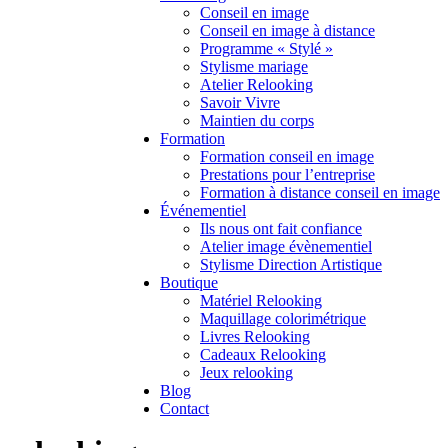
Conseil en image
Conseil en image à distance
Programme « Stylé »
Stylisme mariage
Atelier Relooking
Savoir Vivre
Maintien du corps
Formation
Formation conseil en image
Prestations pour l’entreprise
Formation à distance conseil en image
Événementiel
Ils nous ont fait confiance
Atelier image évènementiel
Stylisme Direction Artistique
Boutique
Matériel Relooking
Maquillage colorimétrique
Livres Relooking
Cadeaux Relooking
Jeux relooking
Blog
Contact