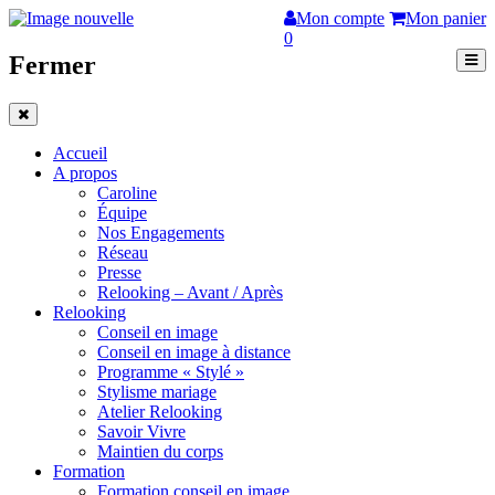
Mon compte
Mon panier
0
Fermer
Accueil
A propos
Caroline
Équipe
Nos Engagements
Réseau
Presse
Relooking – Avant / Après
Relooking
Conseil en image
Conseil en image à distance
Programme « Stylé »
Stylisme mariage
Atelier Relooking
Savoir Vivre
Maintien du corps
Formation
Formation conseil en image