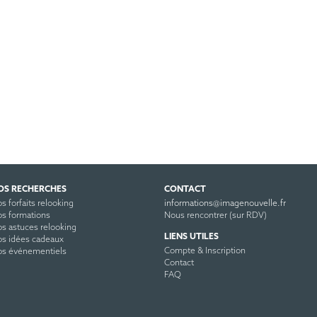
OS RECHERCHES
CONTACT
s forfaits relooking
informations@imagenouvelle.fr
s formations
Nous rencontrer (sur RDV)
s astuces relooking
LIENS UTILES
s idées cadeaux
Compte & Inscription
s événementiels
Contact
FAQ