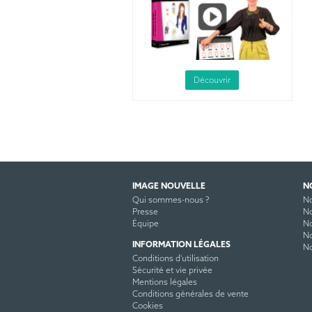
Découvrir
IMAGE NOUVELLE
N
Qui sommes-nous ?
No
Presse
No
Équipe
No
No
INFORMATION LÉGALES
No
Conditions d'utilisation
Sécurité et vie privée
Mentions légales
Conditions générales de vente
Cookies