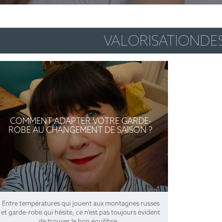
VALORISATIONDE
COMMENT ADAPTER VOTRE GARDE-
ROBE AU CHANGEMENT DE SAISON ?
Entre températures qui jouent aux montagnes russes
et garde-robe qui hésite, ce n’est pas toujours évident
de trouver le bon équilibre
...