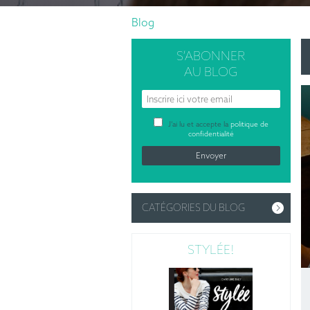
Blog
S’ABONNER
AU BLOG
J’ai lu et accepte la
politique de
confidentialité
CATÉGORIES DU BLOG
STYLÉE!