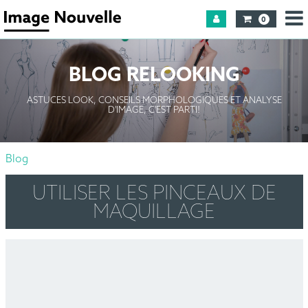
0
BLOG RELOOKING
ASTUCES LOOK, CONSEILS MORPHOLOGIQUES ET ANALYSE
D'IMAGE, C'EST PARTI!
Blog
UTILISER LES PINCEAUX DE
MAQUILLAGE