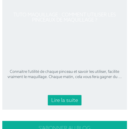
TUTO MAQUILLAGE : COMMENT UTILISER LES
PINCEAUX DE MAQUILLAGE ?
Connaitre l'utilité de chaque pinceau et savoir les utiliser, facilite
vraiment le maquillage. Chaque matin, cela vous fera gagner du
...
Lire la suite
S’ABONNER
AU BLOG