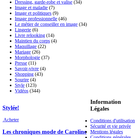
Dressing, garde-robe et valise
(34)
Image et maladie
(7)
Image et politiques
(9)
Image professionnelle
(46)
Le métier de conseiller en image
(34)
Lingerie
(6)
Livre relooking
(14)
Maintien du corps
(4)
Maquillage
(22)
Mariage
(26)
Morphologie
(37)
Presse
(11)
Savoir-vivre
(4)
Shopping
(43)
Sourire
(4)
Style
(123)
Vidéos
(344)
Information
Stylée!
Légales
Acheter
Conditions d'utilisation
Sécurité et vie privée
Les chroniques mode de Caroline
Mentions légales
Conditions générales