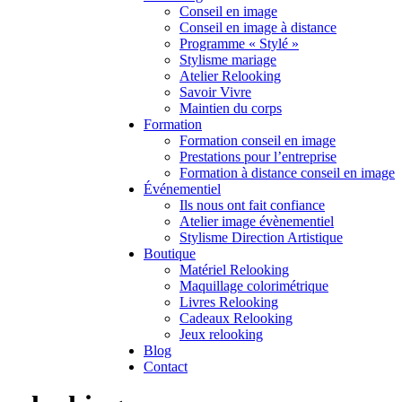
Conseil en image
Conseil en image à distance
Programme « Stylé »
Stylisme mariage
Atelier Relooking
Savoir Vivre
Maintien du corps
Formation
Formation conseil en image
Prestations pour l’entreprise
Formation à distance conseil en image
Événementiel
Ils nous ont fait confiance
Atelier image évènementiel
Stylisme Direction Artistique
Boutique
Matériel Relooking
Maquillage colorimétrique
Livres Relooking
Cadeaux Relooking
Jeux relooking
Blog
Contact