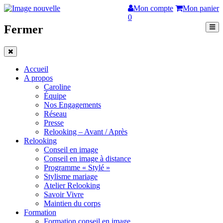
Mon compte
Mon panier
0
Fermer
Accueil
A propos
Caroline
Équipe
Nos Engagements
Réseau
Presse
Relooking – Avant / Après
Relooking
Conseil en image
Conseil en image à distance
Programme « Stylé »
Stylisme mariage
Atelier Relooking
Savoir Vivre
Maintien du corps
Formation
Formation conseil en image