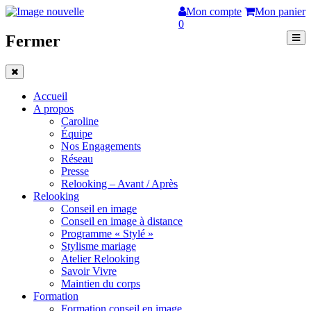
Mon compte
Mon panier
0
Fermer
Accueil
A propos
Caroline
Équipe
Nos Engagements
Réseau
Presse
Relooking – Avant / Après
Relooking
Conseil en image
Conseil en image à distance
Programme « Stylé »
Stylisme mariage
Atelier Relooking
Savoir Vivre
Maintien du corps
Formation
Formation conseil en image