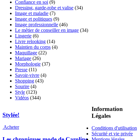
Confiance en soi
(9)
Dressing, garde-robe et valise
(34)
Image et maladie
(7)
Image et politiques
(9)
Image professionnelle
(46)
Le métier de conseiller en image
(34)
Lingerie
(6)
Livre relooking
(14)
Maintien du corps
(4)
Maquillage
(22)
Mariage
(26)
Morphologie
(37)
Presse
(11)
Savoir-vivre
(4)
Shopping
(43)
Sourire
(4)
Style
(123)
Vidéos
(344)
Information
Stylée!
Légales
Acheter
Conditions d'utilisation
Sécurité et vie privée
Les chroniques mode de Caroline
Mentions légales