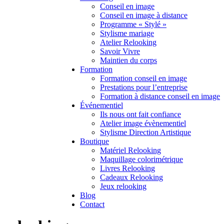
Conseil en image
Conseil en image à distance
Programme « Stylé »
Stylisme mariage
Atelier Relooking
Savoir Vivre
Maintien du corps
Formation
Formation conseil en image
Prestations pour l’entreprise
Formation à distance conseil en image
Événementiel
Ils nous ont fait confiance
Atelier image évènementiel
Stylisme Direction Artistique
Boutique
Matériel Relooking
Maquillage colorimétrique
Livres Relooking
Cadeaux Relooking
Jeux relooking
Blog
Contact