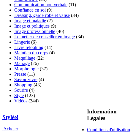
Communication non verbale
(11)
Confiance en soi
(9)
Dressing, garde-robe et valise
(34)
Image et maladie
(7)
Image et politiques
(9)
Image professionnelle
(46)
Le métier de conseiller en image
(34)
Lingerie
(6)
Livre relooking
(14)
Maintien du corps
(4)
Maquillage
(22)
Mariage
(26)
Morphologie
(37)
Presse
(11)
Savoir-vivre
(4)
Shopping
(43)
Sourire
(4)
Style
(123)
Vidéos
(344)
Information
Stylée!
Légales
Acheter
Conditions d'utilisation