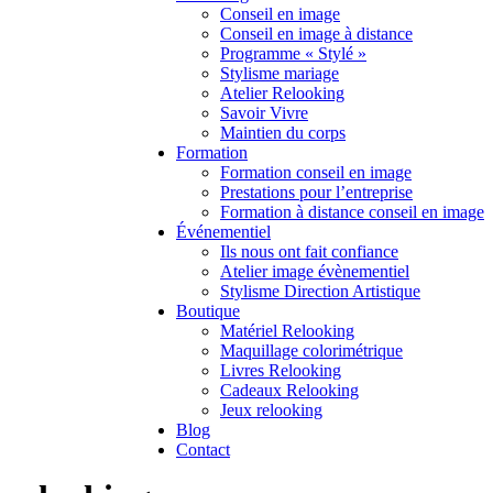
Conseil en image
Conseil en image à distance
Programme « Stylé »
Stylisme mariage
Atelier Relooking
Savoir Vivre
Maintien du corps
Formation
Formation conseil en image
Prestations pour l’entreprise
Formation à distance conseil en image
Événementiel
Ils nous ont fait confiance
Atelier image évènementiel
Stylisme Direction Artistique
Boutique
Matériel Relooking
Maquillage colorimétrique
Livres Relooking
Cadeaux Relooking
Jeux relooking
Blog
Contact