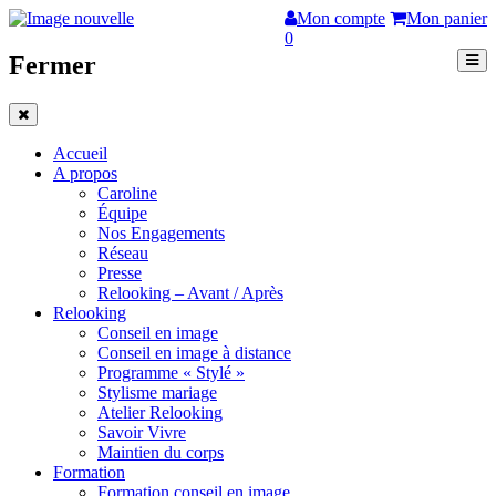
Mon compte
Mon panier
0
Fermer
Accueil
A propos
Caroline
Équipe
Nos Engagements
Réseau
Presse
Relooking – Avant / Après
Relooking
Conseil en image
Conseil en image à distance
Programme « Stylé »
Stylisme mariage
Atelier Relooking
Savoir Vivre
Maintien du corps
Formation
Formation conseil en image