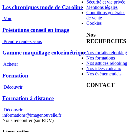
Sécurité et vie privée
Les chroniques mode de Caroline
Mentions légales
Conditions générales
de vente
Voir
Cookies
Préstations conseil en image
Nos
RECHERCHES
Prendre rendez-vous
Gamme maquillage colorimétrique
Nos forfaits relooking
Nos formations
Nos astuces relooking
Acheter
Nos idées cadeaux
Nos événementiels
Formation
CONTACT
Découvrir
Formation à distance
Découvrir
informations@imagenouvelle.fr
Nous rencontrer (sur RDV)
Liens utiles