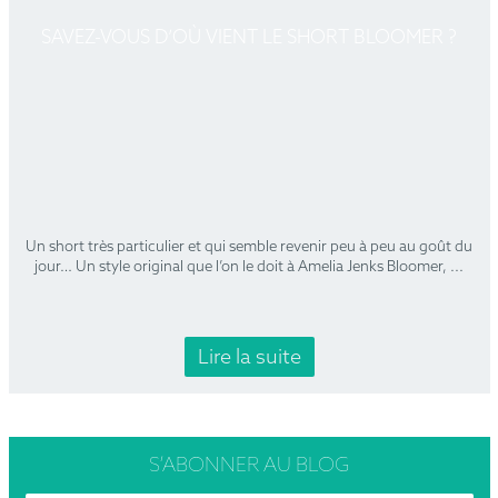
SAVEZ-VOUS D’OÙ VIENT LE SHORT BLOOMER ?
Un short très particulier et qui semble revenir peu à peu au goût du
jour… Un style original que l’on le doit à Amelia Jenks Bloomer,
...
Lire la suite
S’ABONNER
AU BLOG