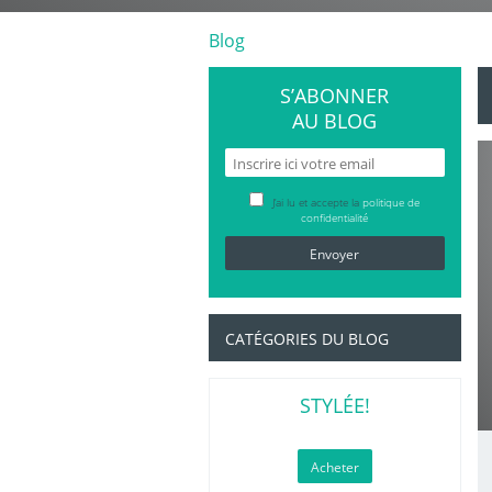
Blog
S’ABONNER
AU BLOG
J’ai lu et accepte la
politique de
confidentialité
CATÉGORIES DU BLOG
STYLÉE!
Acheter