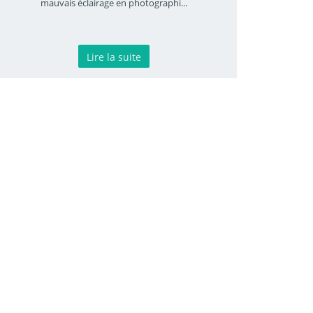
mauvais éclairage en photographi
...
Lire la suite