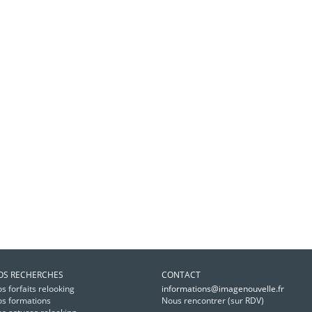
OS RECHERCHES
CONTACT
s forfaits relooking
informations@imagenouvelle.fr
s formations
Nous rencontrer (sur RDV)