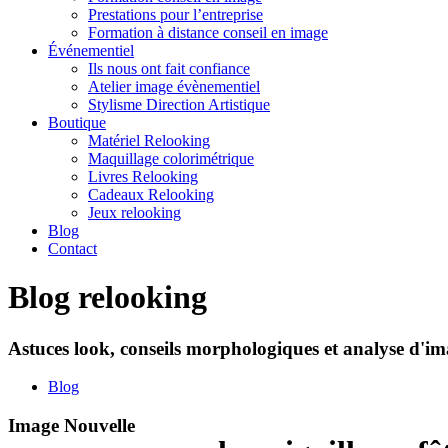
Prestations pour l’entreprise
Formation à distance conseil en image
Événementiel
Ils nous ont fait confiance
Atelier image évènementiel
Stylisme Direction Artistique
Boutique
Matériel Relooking
Maquillage colorimétrique
Livres Relooking
Cadeaux Relooking
Jeux relooking
Blog
Contact
Blog relooking
Astuces look, conseils morphologiques et analyse d'ima
Blog
Image Nouvelle