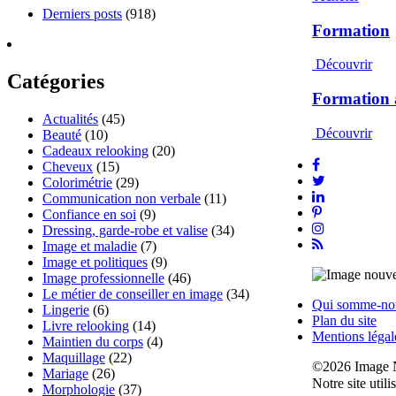
Derniers posts
(918)
Formation
Découvrir
Catégories
Formation 
Actualités
(45)
Découvrir
Beauté
(10)
Cadeaux relooking
(20)
Cheveux
(15)
Colorimétrie
(29)
Communication non verbale
(11)
Confiance en soi
(9)
Dressing, garde-robe et valise
(34)
Image et maladie
(7)
Image et politiques
(9)
Image professionnelle
(46)
Le métier de conseiller en image
(34)
Qui somme-no
Lingerie
(6)
Plan du site
Livre relooking
(14)
Mentions légal
Maintien du corps
(4)
Maquillage
(22)
©2026 Image 
Mariage
(26)
Notre site util
Morphologie
(37)