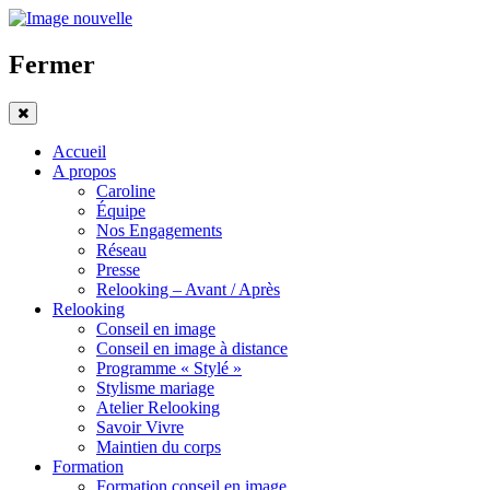
Fermer
Accueil
A propos
Caroline
Équipe
Nos Engagements
Réseau
Presse
Relooking – Avant / Après
Relooking
Conseil en image
Conseil en image à distance
Programme « Stylé »
Stylisme mariage
Atelier Relooking
Savoir Vivre
Maintien du corps
Formation
Formation conseil en image