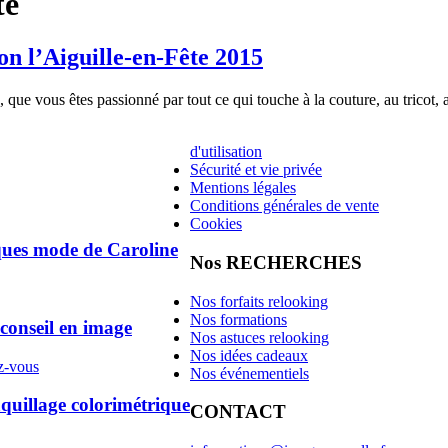
te
n l’Aiguille-en-Fête 2015
que vous êtes passionné par tout ce qui touche à la couture, au tricot, au
d'utilisation
Sécurité et vie privée
Mentions légales
Conditions générales de vente
Cookies
ques mode de Caroline
Nos RECHERCHES
Nos forfaits relooking
Nos formations
 conseil en image
Nos astuces relooking
Nos idées cadeaux
z-vous
Nos événementiels
illage colorimétrique
CONTACT