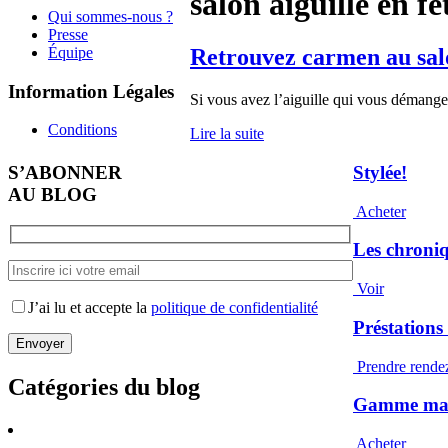
salon aiguille en fê
Qui sommes-nous ?
Presse
Équipe
Retrouvez carmen au salo
Information Légales
Si vous avez l’aiguille qui vous démange, 
Conditions
Lire la suite
S’ABONNER
Stylée!
AU BLOG
Acheter
Les chroni
Voir
J’ai lu et accepte la
politique de confidentialité
Préstations
Prendre rende
Catégories du blog
Gamme maqu
Acheter