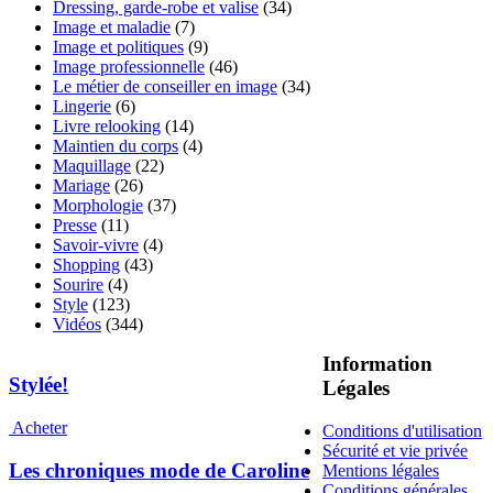
Dressing, garde-robe et valise
(34)
Image et maladie
(7)
Image et politiques
(9)
Image professionnelle
(46)
Le métier de conseiller en image
(34)
Lingerie
(6)
Livre relooking
(14)
Maintien du corps
(4)
Maquillage
(22)
Mariage
(26)
Morphologie
(37)
Presse
(11)
Savoir-vivre
(4)
Shopping
(43)
Sourire
(4)
Style
(123)
Vidéos
(344)
Information
Stylée!
Légales
Acheter
Conditions d'utilisation
Sécurité et vie privée
Les chroniques mode de Caroline
Mentions légales
Conditions générales