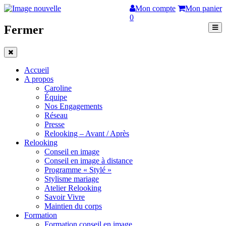
Mon compte
Mon panier
0
Fermer
Accueil
A propos
Caroline
Équipe
Nos Engagements
Réseau
Presse
Relooking – Avant / Après
Relooking
Conseil en image
Conseil en image à distance
Programme « Stylé »
Stylisme mariage
Atelier Relooking
Savoir Vivre
Maintien du corps
Formation
Formation conseil en image