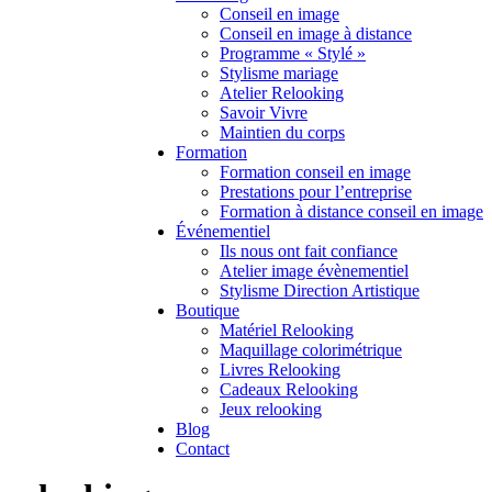
Conseil en image
Conseil en image à distance
Programme « Stylé »
Stylisme mariage
Atelier Relooking
Savoir Vivre
Maintien du corps
Formation
Formation conseil en image
Prestations pour l’entreprise
Formation à distance conseil en image
Événementiel
Ils nous ont fait confiance
Atelier image évènementiel
Stylisme Direction Artistique
Boutique
Matériel Relooking
Maquillage colorimétrique
Livres Relooking
Cadeaux Relooking
Jeux relooking
Blog
Contact