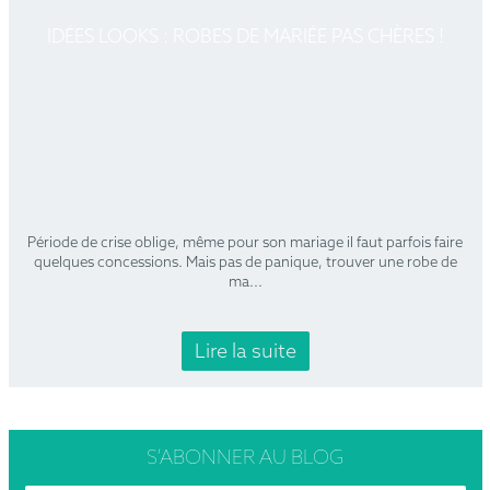
IDÉES LOOKS : ROBES DE MARIÉE PAS CHÈRES !
Période de crise oblige, même pour son mariage il faut parfois faire
quelques concessions. Mais pas de panique, trouver une robe de
ma
...
Lire la suite
S’ABONNER
AU BLOG