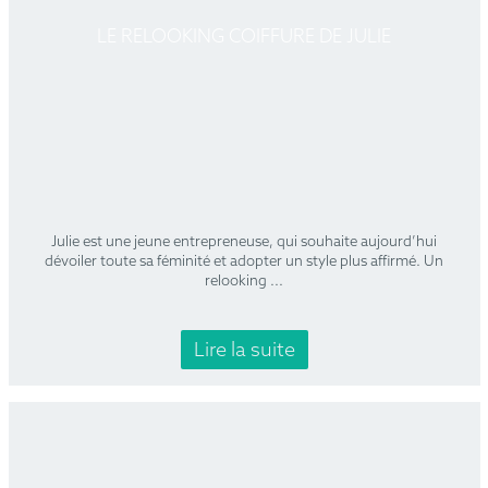
LE RELOOKING COIFFURE DE JULIE
Julie est une jeune entrepreneuse, qui souhaite aujourd’hui
dévoiler toute sa féminité et adopter un style plus affirmé. Un
relooking
...
Lire la suite