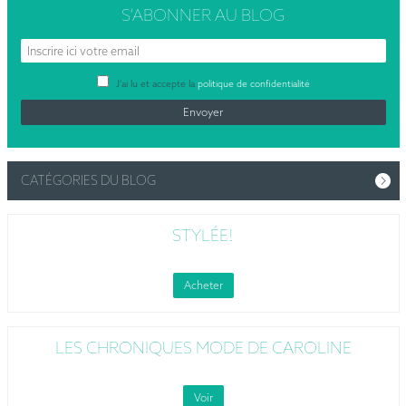
S’ABONNER
AU BLOG
J’ai lu et accepte la
politique de confidentialité
CATÉGORIES DU BLOG
STYLÉE!
Acheter
LES CHRONIQUES MODE DE CAROLINE
Voir