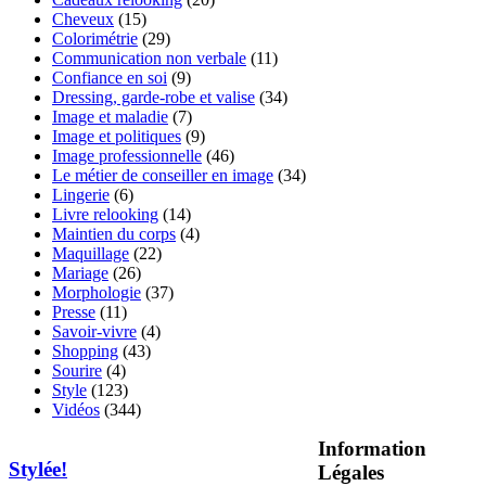
Cheveux
(15)
Colorimétrie
(29)
Communication non verbale
(11)
Confiance en soi
(9)
Dressing, garde-robe et valise
(34)
Image et maladie
(7)
Image et politiques
(9)
Image professionnelle
(46)
Le métier de conseiller en image
(34)
Lingerie
(6)
Livre relooking
(14)
Maintien du corps
(4)
Maquillage
(22)
Mariage
(26)
Morphologie
(37)
Presse
(11)
Savoir-vivre
(4)
Shopping
(43)
Sourire
(4)
Style
(123)
Vidéos
(344)
Information
Stylée!
Légales