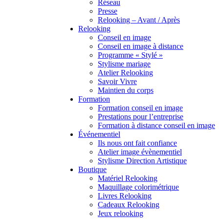
Réseau
Presse
Relooking – Avant / Après
Relooking
Conseil en image
Conseil en image à distance
Programme « Stylé »
Stylisme mariage
Atelier Relooking
Savoir Vivre
Maintien du corps
Formation
Formation conseil en image
Prestations pour l’entreprise
Formation à distance conseil en image
Événementiel
Ils nous ont fait confiance
Atelier image évènementiel
Stylisme Direction Artistique
Boutique
Matériel Relooking
Maquillage colorimétrique
Livres Relooking
Cadeaux Relooking
Jeux relooking