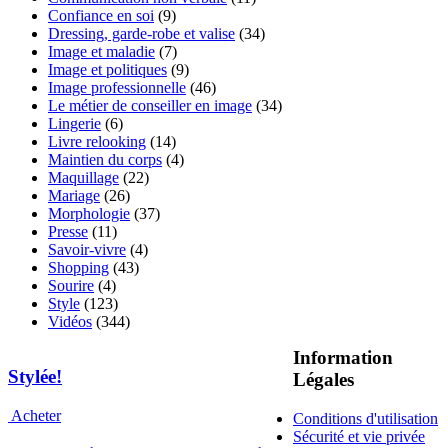
Confiance en soi
(9)
Dressing, garde-robe et valise
(34)
Image et maladie
(7)
Image et politiques
(9)
Image professionnelle
(46)
Le métier de conseiller en image
(34)
Lingerie
(6)
Livre relooking
(14)
Maintien du corps
(4)
Maquillage
(22)
Mariage
(26)
Morphologie
(37)
Presse
(11)
Savoir-vivre
(4)
Shopping
(43)
Sourire
(4)
Style
(123)
Vidéos
(344)
Information
Stylée!
Légales
Acheter
Conditions d'utilisation
Sécurité et vie privée