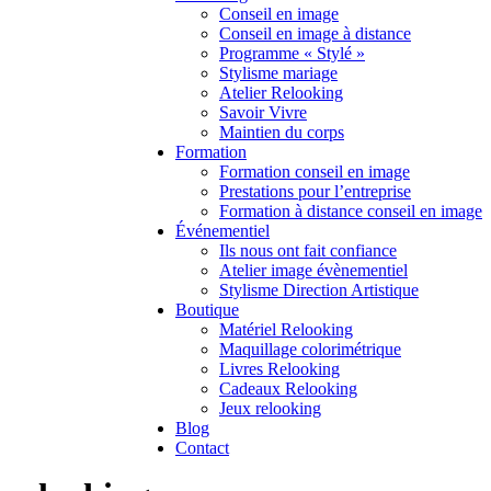
Conseil en image
Conseil en image à distance
Programme « Stylé »
Stylisme mariage
Atelier Relooking
Savoir Vivre
Maintien du corps
Formation
Formation conseil en image
Prestations pour l’entreprise
Formation à distance conseil en image
Événementiel
Ils nous ont fait confiance
Atelier image évènementiel
Stylisme Direction Artistique
Boutique
Matériel Relooking
Maquillage colorimétrique
Livres Relooking
Cadeaux Relooking
Jeux relooking
Blog
Contact