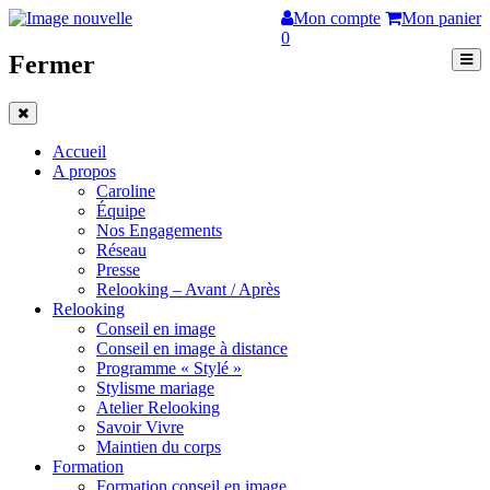
Mon compte
Mon panier
0
Fermer
Accueil
A propos
Caroline
Équipe
Nos Engagements
Réseau
Presse
Relooking – Avant / Après
Relooking
Conseil en image
Conseil en image à distance
Programme « Stylé »
Stylisme mariage
Atelier Relooking
Savoir Vivre
Maintien du corps
Formation
Formation conseil en image