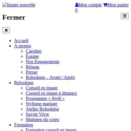
Mon compte
Mon panier
0
Fermer
Accueil
A propos
Caroline
Équipe
Nos Engagements
Réseau
Presse
Relooking – Avant / Après
Relooking
Conseil en image
Conseil en image à distance
Programme « Stylé »
Stylisme mariage
Atelier Relooking
Savoir Vivre
Maintien du corps
Formation
Formation conseil en image