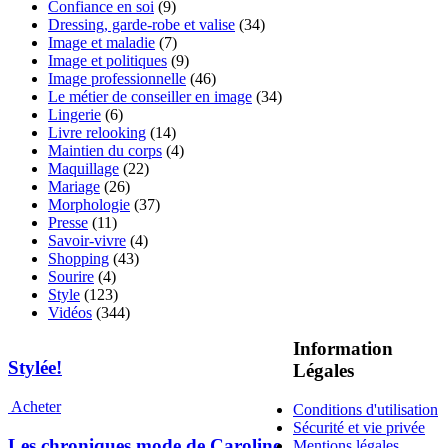
Confiance en soi
(9)
Dressing, garde-robe et valise
(34)
Image et maladie
(7)
Image et politiques
(9)
Image professionnelle
(46)
Le métier de conseiller en image
(34)
Lingerie
(6)
Livre relooking
(14)
Maintien du corps
(4)
Maquillage
(22)
Mariage
(26)
Morphologie
(37)
Presse
(11)
Savoir-vivre
(4)
Shopping
(43)
Sourire
(4)
Style
(123)
Vidéos
(344)
Information
Stylée!
Légales
Acheter
Conditions d'utilisation
Sécurité et vie privée
Les chroniques mode de Caroline
Mentions légales