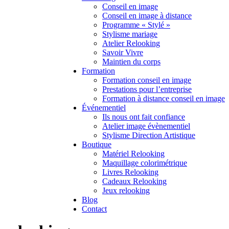
Conseil en image
Conseil en image à distance
Programme « Stylé »
Stylisme mariage
Atelier Relooking
Savoir Vivre
Maintien du corps
Formation
Formation conseil en image
Prestations pour l’entreprise
Formation à distance conseil en image
Événementiel
Ils nous ont fait confiance
Atelier image évènementiel
Stylisme Direction Artistique
Boutique
Matériel Relooking
Maquillage colorimétrique
Livres Relooking
Cadeaux Relooking
Jeux relooking
Blog
Contact