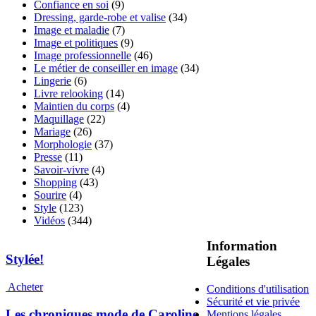
Confiance en soi
(9)
Dressing, garde-robe et valise
(34)
Image et maladie
(7)
Image et politiques
(9)
Image professionnelle
(46)
Le métier de conseiller en image
(34)
Lingerie
(6)
Livre relooking
(14)
Maintien du corps
(4)
Maquillage
(22)
Mariage
(26)
Morphologie
(37)
Presse
(11)
Savoir-vivre
(4)
Shopping
(43)
Sourire
(4)
Style
(123)
Vidéos
(344)
Information
Stylée!
Légales
Acheter
Conditions d'utilisation
Sécurité et vie privée
Les chroniques mode de Caroline
Mentions légales