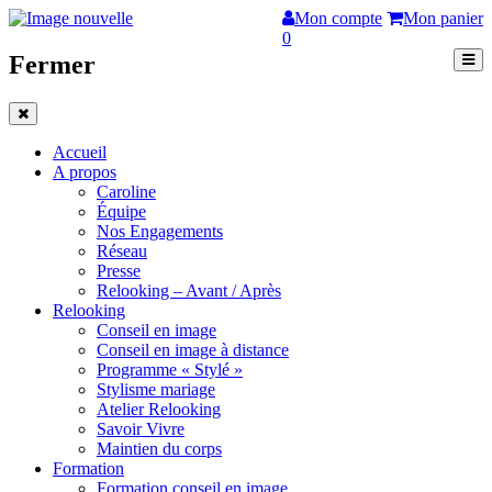
Mon compte
Mon panier
0
Fermer
Accueil
A propos
Caroline
Équipe
Nos Engagements
Réseau
Presse
Relooking – Avant / Après
Relooking
Conseil en image
Conseil en image à distance
Programme « Stylé »
Stylisme mariage
Atelier Relooking
Savoir Vivre
Maintien du corps
Formation
Formation conseil en image