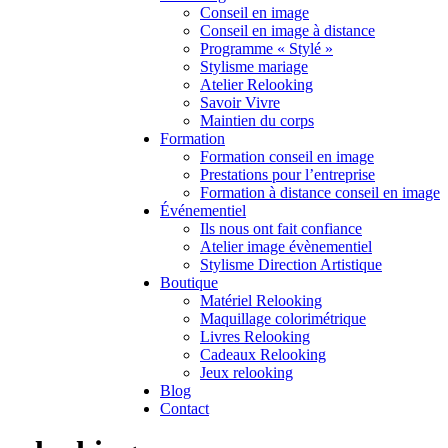
Conseil en image
Conseil en image à distance
Programme « Stylé »
Stylisme mariage
Atelier Relooking
Savoir Vivre
Maintien du corps
Formation
Formation conseil en image
Prestations pour l’entreprise
Formation à distance conseil en image
Événementiel
Ils nous ont fait confiance
Atelier image évènementiel
Stylisme Direction Artistique
Boutique
Matériel Relooking
Maquillage colorimétrique
Livres Relooking
Cadeaux Relooking
Jeux relooking
Blog
Contact