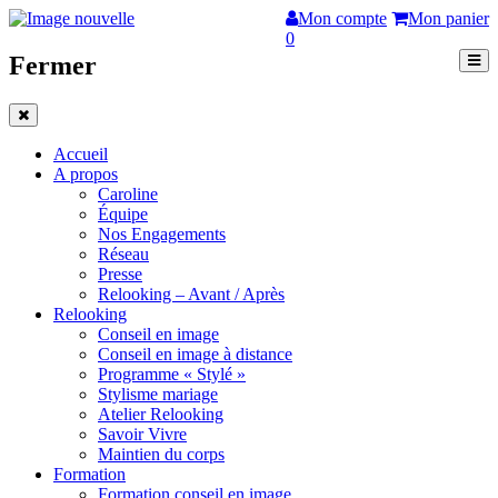
Mon compte
Mon panier
0
Fermer
Accueil
A propos
Caroline
Équipe
Nos Engagements
Réseau
Presse
Relooking – Avant / Après
Relooking
Conseil en image
Conseil en image à distance
Programme « Stylé »
Stylisme mariage
Atelier Relooking
Savoir Vivre
Maintien du corps
Formation
Formation conseil en image