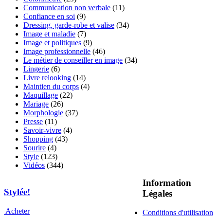
Communication non verbale
(11)
Confiance en soi
(9)
Dressing, garde-robe et valise
(34)
Image et maladie
(7)
Image et politiques
(9)
Image professionnelle
(46)
Le métier de conseiller en image
(34)
Lingerie
(6)
Livre relooking
(14)
Maintien du corps
(4)
Maquillage
(22)
Mariage
(26)
Morphologie
(37)
Presse
(11)
Savoir-vivre
(4)
Shopping
(43)
Sourire
(4)
Style
(123)
Vidéos
(344)
Information
Stylée!
Légales
Acheter
Conditions d'utilisation