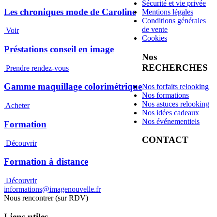
Sécurité et vie privée
Les chroniques mode de Caroline
Mentions légales
Conditions générales
de vente
Voir
Cookies
Préstations conseil en image
Nos
RECHERCHES
Prendre rendez-vous
Gamme maquillage colorimétrique
Nos forfaits relooking
Nos formations
Nos astuces relooking
Acheter
Nos idées cadeaux
Nos événementiels
Formation
CONTACT
Découvrir
Formation à distance
Découvrir
informations@imagenouvelle.fr
Nous rencontrer (sur RDV)
Liens utiles