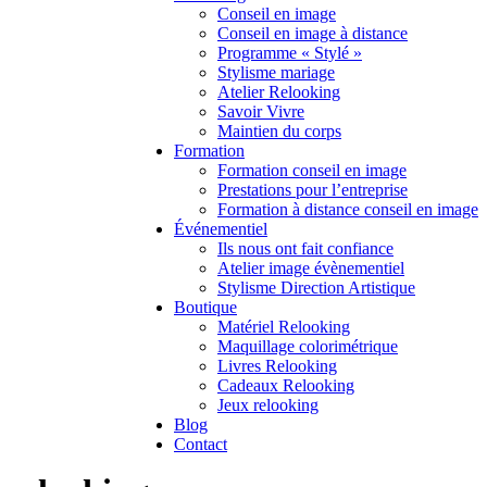
Conseil en image
Conseil en image à distance
Programme « Stylé »
Stylisme mariage
Atelier Relooking
Savoir Vivre
Maintien du corps
Formation
Formation conseil en image
Prestations pour l’entreprise
Formation à distance conseil en image
Événementiel
Ils nous ont fait confiance
Atelier image évènementiel
Stylisme Direction Artistique
Boutique
Matériel Relooking
Maquillage colorimétrique
Livres Relooking
Cadeaux Relooking
Jeux relooking
Blog
Contact