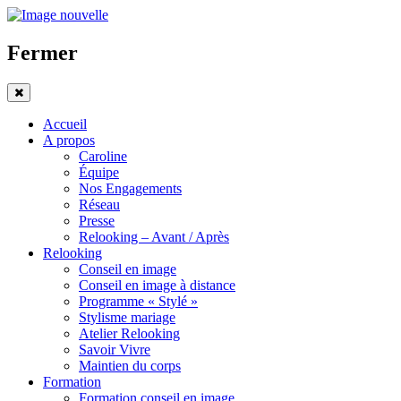
Fermer
Accueil
A propos
Caroline
Équipe
Nos Engagements
Réseau
Presse
Relooking – Avant / Après
Relooking
Conseil en image
Conseil en image à distance
Programme « Stylé »
Stylisme mariage
Atelier Relooking
Savoir Vivre
Maintien du corps
Formation
Formation conseil en image