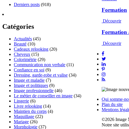
Derniers posts
(918)
Formation
Découvrir
Catégories
Formation 
Actualités
(45)
Découvrir
Beauté
(10)
Cadeaux relooking
(20)
Cheveux
(15)
Colorimétrie
(29)
Communication non verbale
(11)
Confiance en soi
(9)
Dressing, garde-robe et valise
(34)
Image et maladie
(7)
Image et politiques
(9)
Image professionnelle
(46)
Le métier de conseiller en image
(34)
Qui somme-no
Lingerie
(6)
Plan du site
Livre relooking
(14)
Mentions légal
Maintien du corps
(4)
Maquillage
(22)
©2026 Image 
Mariage
(26)
Notre site util
Morphologie
(37)