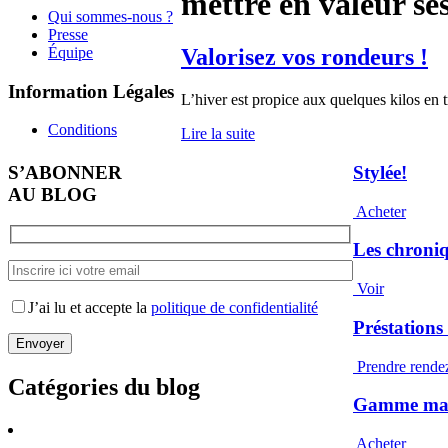
mettre en valeur se
Qui sommes-nous ?
Presse
Équipe
Valorisez vos rondeurs !
Information Légales
L’hiver est propice aux quelques kilos en t
Conditions
Lire la suite
S’ABONNER
Stylée!
AU BLOG
Acheter
Les chroni
Voir
J’ai lu et accepte la
politique de confidentialité
Préstations
Prendre rende
Catégories du blog
Gamme maqu
Acheter