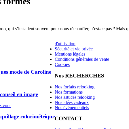
s formes
rop, qui s’installent souvent pour nous réchauffer, n’est-ce pas ? Mais q
d'utilisation
Sécurité et vie privée
Mentions légales
Conditions générales de vente
Cookies
ques mode de Caroline
Nos RECHERCHES
Nos forfaits relooking
Nos formations
 conseil en image
Nos astuces relooking
Nos idées cadeaux
z-vous
Nos événementiels
illage colorimétrique
CONTACT