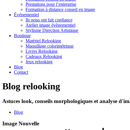
Prestations pour l’entreprise
Formation à distance conseil en image
Événementiel
Ils nous ont fait confiance
Atelier image évènementiel
Stylisme Direction Artistique
Boutique
Matériel Relooking
Maquillage colorimétrique
Livres Relooking
Cadeaux Relooking
Jeux relooking
Blog
Contact
Blog relooking
Astuces look, conseils morphologiques et analyse d'ima
Blog
Image Nouvelle