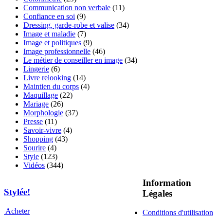
Communication non verbale
(11)
Confiance en soi
(9)
Dressing, garde-robe et valise
(34)
Image et maladie
(7)
Image et politiques
(9)
Image professionnelle
(46)
Le métier de conseiller en image
(34)
Lingerie
(6)
Livre relooking
(14)
Maintien du corps
(4)
Maquillage
(22)
Mariage
(26)
Morphologie
(37)
Presse
(11)
Savoir-vivre
(4)
Shopping
(43)
Sourire
(4)
Style
(123)
Vidéos
(344)
Information
Stylée!
Légales
Acheter
Conditions d'utilisation