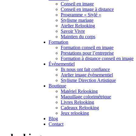
Conseil en image
Conseil en image à distance
Programme « Stylé »
Stylisme mariage
Atelier Relooking
Savoir Vivre
Maintien du corps
Formation
Formation conseil en image
Prestations pour l’entreprise
Formation à distance conseil en image
Événementiel
Ils nous ont fait confiance
Atelier image évènementiel
Stylisme Direction Artistique
Boutique
Matériel Relooking
Maquillage colorimétrique
Livres Relooking
Cadeaux Relooking
Jeux relooking
Blog
Contact