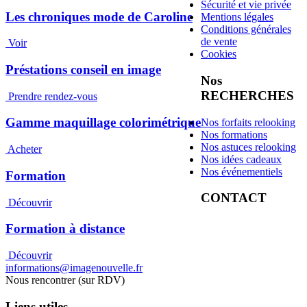
Sécurité et vie privée
Les chroniques mode de Caroline
Mentions légales
Conditions générales
de vente
Voir
Cookies
Préstations conseil en image
Nos
RECHERCHES
Prendre rendez-vous
Gamme maquillage colorimétrique
Nos forfaits relooking
Nos formations
Nos astuces relooking
Acheter
Nos idées cadeaux
Nos événementiels
Formation
CONTACT
Découvrir
Formation à distance
Découvrir
informations@imagenouvelle.fr
Nous rencontrer (sur RDV)
Liens utiles