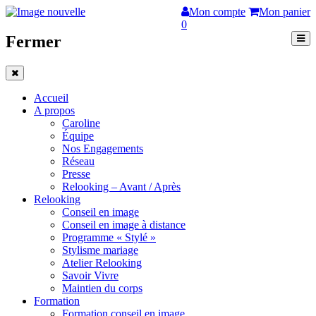
Mon compte
Mon panier
0
Fermer
Accueil
A propos
Caroline
Équipe
Nos Engagements
Réseau
Presse
Relooking – Avant / Après
Relooking
Conseil en image
Conseil en image à distance
Programme « Stylé »
Stylisme mariage
Atelier Relooking
Savoir Vivre
Maintien du corps
Formation
Formation conseil en image