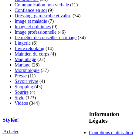
Communication non verbale
(11)
Confiance en soi
(9)
Dressing, garde-robe et valise
(34)
Image et maladie
(7)
Image et politiques
(9)
Image professionnelle
(46)
Le métier de conseiller en image
(34)
Lingerie
(6)
Livre relooking
(14)
Maintien du corps
(4)
Maquillage
(22)
Mariage
(26)
Morphologie
(37)
Presse
(11)
Savoir-vivre
(4)
Shopping
(43)
Sourire
(4)
Style
(123)
Vidéos
(344)
Information
Stylée!
Légales
Acheter
Conditions d'utilisation