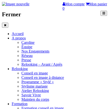
Mon compte
Mon panier
0
Fermer
Accueil
A propos
Caroline
Équipe
Nos Engagements
Réseau
Presse
Relooking – Avant / Après
Relooking
Conseil en image
Conseil en image à distance
Programme « Stylé »
Stylisme mariage
Atelier Relooking
Savoir Vivre
Maintien du corps
Formation
Formation conseil en image