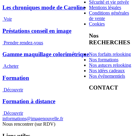
Sécurité et vie privée
Les chroniques mode de Caroline
Mentions légales
Conditions générales
de vente
Voir
Cookies
Préstations conseil en image
Nos
RECHERCHES
Prendre rendez-vous
Gamme maquillage colorimétrique
Nos forfaits relooking
Nos formations
Nos astuces relooking
Acheter
Nos idées cadeaux
Nos événementiels
Formation
CONTACT
Découvrir
Formation à distance
Découvrir
informations@imagenouvelle.fr
Nous rencontrer (sur RDV)
Liens utiles