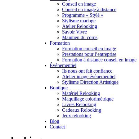
Conseil en image
Conseil en image à distance
Programme « Stylé »
Stylisme mariage
Atelier Relooking
Savoir Vivre
Maintien du corps
Formation
Formation conseil en image
Prestations pour l’entreprise
Formation à distance conseil en image
Événementiel
Ils nous ont fait confiance
Atelier image évènementiel
Stylisme Direction Artistique
Boutique
Matériel Relooking
Maquillage colorimétrique
Livres Relooking
Cadeaux Relooking
Jeux relooking
Blog
Contact